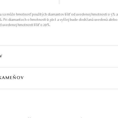
 sa môže hmotnosť použitých diamantov líšiť od uvedenej hmotnosti o 5% 
5%. Pri diamantoch o hmotnosti 0.30ct a vyššej bude dodržaná uvedená aleb
 uvedenej hmotnosti líšiť o 20%.
V
HMOTNOSŤ
ČISTOTA
FARBA
PÔV
 KAMEŇOV
∑ 0,26 ct
VS2 - SI2
G - H
Prír
MOTNOSŤ
PÔVOD
∑ 1,28 ct
Prírodný
jú obvykle podrobené akceptovaným úpravám – viac sa dozviete na
www.gemologia.sk
.