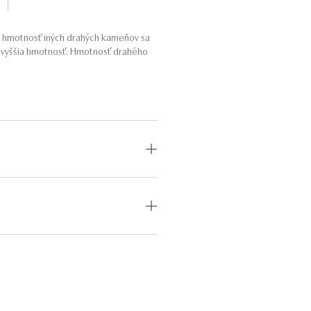
a hmotnosť iných drahých kameňov sa
o vyššia hmotnosť. Hmotnosť drahého
OD
MEDZINÁRODNÝ
CERTIFIKÁT
odný
—