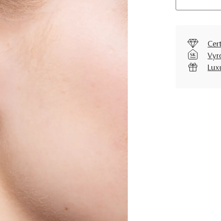
Cer
Vyr
Lux