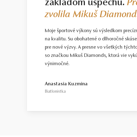
základom úspechu.
Pr
zvolila Mikuš Diamond
Moje športové výkony sú výsledkom precíz
na kvalitu. Su obohatené o dlhoročné skús
pre nové výzvy. A presne vo všetkých tých
so značkou Mikuš Diamonds, ktorá vie vykú
výnimočné.
Anastasia Kuzmina
Biatlonistka