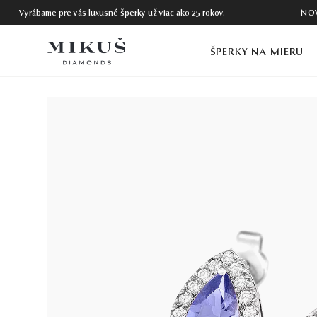
Vyrábame pre vás luxusné šperky už viac ako 25 rokov.
NO
ŠPERKY NA MIERU