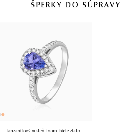
ŠPERKY DO SÚPRAVY
Tanzanitový prsteň Loom, biele zlato