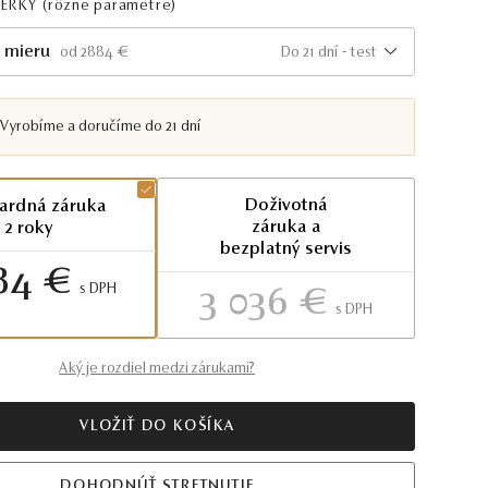
PERKY
(rôzne parametre)
 mieru
Do 21 dní - test
od 2884 €
Vyrobíme a doručíme do 21 dní
Doživotná
ardná záruka
záruka a
2 roky
bezplatný servis
84 €
S DPH
3 036 €
S DPH
Aký je rozdiel medzi zárukami?
VLOŽIŤ DO KOŠÍKA
DOHODNÚŤ STRETNUTIE