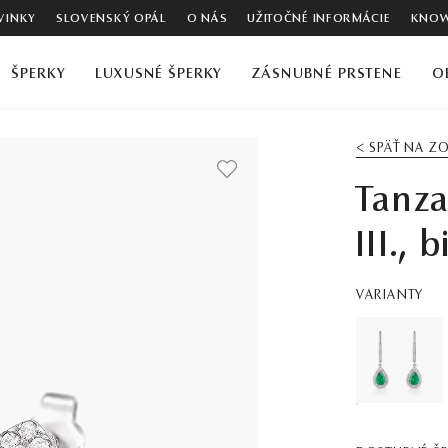
VINKY
SLOVENSKÝ OPÁL
O NÁS
UŽITOČNÉ INFORMÁCIE
KNOW
ŠPERKY
LUXUSNÉ ŠPERKY
ZÁSNUBNÉ PRSTENE
O
< SPÄŤ NA 
Tanza
III., 
VARIANTY