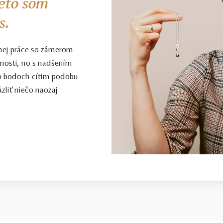
eto som
s.
nej práce so zámerom
enosti, no s nadšením
to bodoch cítim podobu
zliť niečo naozaj