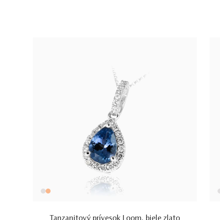
Tanzanitový prívesok Loom, biele zlato