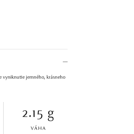
re vyniknutie jemného, krásneho
2.15 g
VÁHA