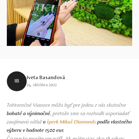
Iveta Basandová
IB
24. októbra 2022
Tohtoročné Vianoce môžu byť pre jednu z vás skutočne
, pretože sme sa rozhodli usporiadať
bohaté a výnimočné
zaujímavú súťaž
o
šperk Mikuš Diamonds
podľa vlastného
výberu v hodnote 1500 eur.
Čo pre to musíte spraviť? Ak máte viac ako 18 rokov,