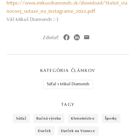
https://www.mikusdiamonds.sk/download/Statut_via
nocnej_sutaze_na_instagrame_2022.pdf
Váš Mikuš Diamonds :-)
Zdielať:
KATEGÓRIA ČLÁNKOV
Súťaž s Mikuš Diamonds
TAGY
súťaž
ručná výroba
klenotníctvo
šperky
darček
darček na Vianoce