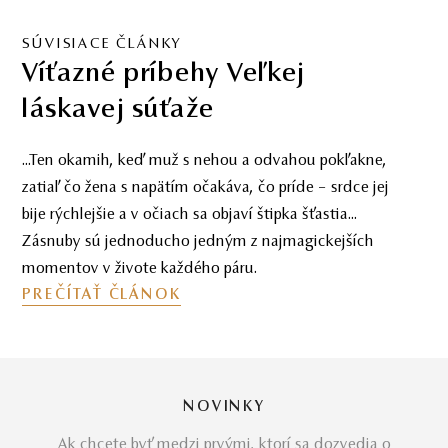
SÚVISIACE ČLÁNKY
Víťazné príbehy Veľkej
láskavej súťaže
...Ten okamih, keď muž s nehou a odvahou pokľakne,
zatiaľ čo žena s napätím očakáva, čo príde – srdce jej
bije rýchlejšie a v očiach sa objaví štipka šťastia...
Zásnuby sú jednoducho jedným z najmagickejších
momentov v živote každého páru.
PREČÍTAŤ ČLÁNOK
NOVINKY
Ak chcete byť medzi prvými, ktorí sa dozvedia o