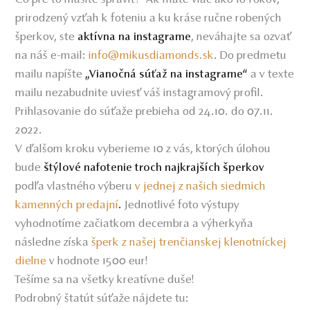
prirodzený vzťah k foteniu a ku kráse ručne robených
šperkov, ste
, neváhajte sa ozvať
aktívna na instagrame
na náš e-mail:
info@mikusdiamonds.sk
. Do predmetu
mailu napíšte
a v texte
„Vianočná súťaž na instagrame“
mailu nezabudnite uviesť váš instagramový profil.
Prihlasovanie do súťaže prebieha od 24.10. do 07.11.
2022.
V ďalšom kroku vyberieme 10 z vás, ktorých úlohou
bude
štýlové nafotenie troch najkrajších šperkov
podľa vlastného výberu
v jednej z našich siedmich
kamenných predajní
.
Jednotlivé foto výstupy
vyhodnotíme začiatkom decembra a výherkyňa
následne získa
šperk z našej trenčianskej klenotníckej
dielne
v hodnote 1500 eur!
Tešíme sa na všetky kreatívne duše!
Podrobný štatút súťaže nájdete tu: