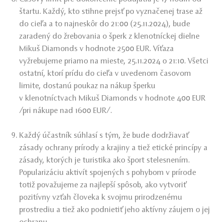
štartu. Každý, kto stihne prejsť po vyznačenej trase až
do cieľa a to najneskôr do 21:00 (25.11.2024), bude
zaradený do žrebovania o šperk z klenotníckej dielne
Mikuš Diamonds v hodnote 2500 EUR. Víťaza
vyžrebujeme priamo na mieste, 25.11.2024 o 21:10. Všetci
ostatní, ktorí prídu do cieľa v uvedenom časovom
limite, dostanú poukaz na nákup šperku
v klenotníctvach Mikuš Diamonds v hodnote 400 EUR
/pri nákupe nad 1600 EUR/.
Každý účastník súhlasí s tým, že bude dodržiavať
zásady ochrany prírody a krajiny a tiež etické princípy a
zásady, ktorých je turistika ako šport stelesnením.
Popularizáciu aktivít spojených s pohybom v prírode
totiž považujeme za najlepší spôsob, ako vytvoriť
pozitívny vzťah človeka k svojmu prirodzenému
prostrediu a tiež ako podnietiť jeho aktívny záujem o jej