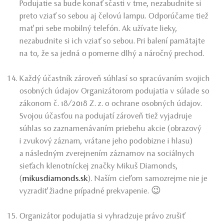
Podujatie sa bude konať sčasti v tme, nezabudnite si
preto vziať so sebou aj čelovú lampu. Odporúčame tiež
mať pri sebe mobilný telefón. Ak užívate lieky,
nezabudnite si ich vziať so sebou. Pri balení pamätajte
na to, že sa jedná o pomerne dlhý a náročný prechod.
Každý účastník zároveň súhlasí so spracúvaním svojich
osobných údajov Organizátorom podujatia v súlade so
zákonom č. 18/2018 Z. z. o ochrane osobných údajov.
Svojou účasťou na podujatí zároveň tiež vyjadruje
súhlas so zaznamenávaním priebehu akcie (obrazový
i zvukový záznam, vrátane jeho podobizne i hlasu)
a následným zverejnením záznamov na sociálnych
sieťach klenotníckej značky Mikuš Diamonds,
(
mikusdiamonds.sk
). Naším cieľom samozrejme nie je
vyzradiť žiadne prípadné prekvapenie. 😉
Organizátor podujatia si vyhradzuje právo zrušiť