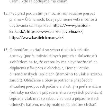
území, kde sa podujatie má konať.
Noc pred podujatím je možné individuálne prespať
priamo v Čičmanoch, kde je pomerne veľa možností
ubytovania sa. Napríklad:
https://www.penzion-
katka.sk/
;
https://www.penzionjavorina.sk/
;
https://www.kastielcicmany.sk/.
Odporúčame vziať si so sebou dostatok tekutín
a stravy (podľa individuálnych potrieb a skúseností)
s ohľadom na to, že cestou by mala byť možnosť ich
doplnenia nákupom v Zliechove, Hornej Porube
či Trenčianskych Tepliciach (nemožno to však s istotou
zaručiť). Oblečenie a obuv je potrebné prispôsobiť
aktuálnej predpovedi počasia a vlastným preferenciám
(retiazky na obuv v prípade snehu vo vyšších polohách).
Lepšie je však mať so sebou viac vecí a prípadne si ich
odniesť v batohu, než by malo niečo akútne chýbať.