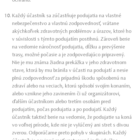
ochranu.
Každý účastník sa zúčastňuje podujatia na vlastné
nebezpečenstvo a vlastnú zodpovednosť, vrátane
akýchkoľvek zdravotných problémov a úrazov, ktoré ho
v súvislosti s týmto podujatím postihnú. Zároveň berie
na vedomie náročnosť podujatia, dĺžku a prevýšenie
trasy, možné počasie a je zodpovedajúco pripravený.
Nie je mu známa žiadna prekážka v jeho zdravotnom
stave, ktorá by mu bránila v účasti na podujatí a nesie
plnú zodpovednosť za prípadnú škodu spôsobenú na
zdraví alebo na veciach, ktorú spôsobí svojím konaním,
alebo vznikne jeho zavinením či už organizátorovi,
ďalším účastníkom alebo tretím osobám pred
podujatím, počas podujatia a po podujatí. Každý
účastník taktiež berie na vedomie, že podujatie sa koná
vo voľnej prírode, kde nie je vylúčený ani stret s divou
zverou. Odporúčame preto pohyb v skupinách. Každý