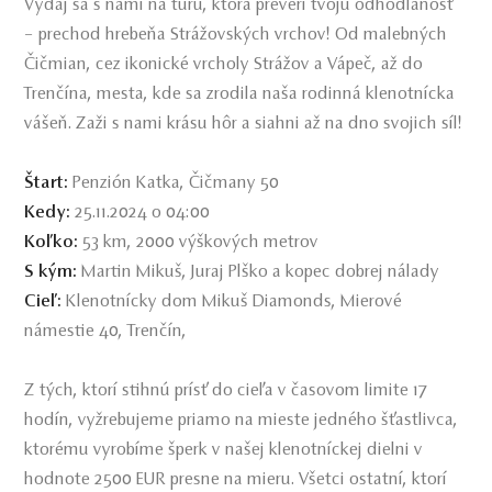
Vydaj sa s nami na túru, ktorá preverí tvoju odhodlanosť
– prechod hrebeňa Strážovských vrchov! Od malebných
Čičmian, cez ikonické vrcholy Strážov a Vápeč, až do
Trenčína, mesta, kde sa zrodila naša rodinná klenotnícka
vášeň. Zaži s nami krásu hôr a siahni až na dno svojich síl!
Štart:
Penzión Katka, Čičmany 50
Kedy:
25.11.2024 o 04:00
Koľko:
53 km, 2000 výškových metrov
S kým:
Martin Mikuš, Juraj Plško a kopec dobrej nálady
Cieľ:
Klenotnícky dom Mikuš Diamonds, Mierové
námestie 40, Trenčín,
Z tých, ktorí stihnú prísť do cieľa v časovom limite 17
hodín, vyžrebujeme priamo na mieste jedného šťastlivca,
ktorému vyrobíme šperk v našej klenotníckej dielni v
hodnote 2500 EUR presne na mieru. Všetci ostatní, ktorí