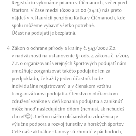
Registráciu vykonáme priamo v Čičmanoch, večer pred
štartom. V čase medzi 18:00 a 21:00 (24.11.) nás preto
nájdeš v reštaurácii penziónu Katka v Čičmanoch, kde
spolu môžeme vybaviť všetko potrebné.
Účasť na podujatí je bezplatná.
Zákon o ochrane prírody a krajiny č. 543/2002 Z.z.
v nadväznosti na ustanovenie §1 ods. 4 zákona č. 1/2014
Z.z. o organizovaní verejných športových podujatí nám
umožňuje zorganizovať takéto podujatie len za
predpokladu, že každý jeden účastník bude
individuálne registrovaný a v členskom vzťahu
k organizátorovi podujatia. Členstvo v občianskom
združení vznikne v deň konania podujatia a zaniknúť
môže hneď nasledujúcim dňom (nemusí, ak nebudeš
chcieť😊). Cieľom nášho občianskeho združenia je
výlučne podpora a rozvoj turistiky a horských športov.
Celé naše aktuálne stanovy sú zhrnuté v pár bodoch,