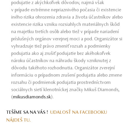
podujatie z akýchkoľvek dôvodov, najmä však
v prípade extrémne nepriaznivého počasia či existencie
iného rizika ohrozenia zdravia a života účastníkov alebo
existencie rizika vzniku rozsiahlych materiálnych škôd
na majetku tretích osôb alebo tiež v prípade nariadení
príslušných orgánov verejnej moci a pod. Organizátor si
vyhradzuje tiež právo zmeniť rozsah a podmienky
podujatia ako aj zrušiť podujatie bez akéhokoľvek
nároku účastníkov na náhradu škody vzniknutej z
dôvodu takéhoto rozhodnutia. Organizátor zverejní
informáciu o prípadnom zrušení podujatia alebo zmene
rozsahu či podmienok podujatia prostredníctvom
sociálnych sietí klenotníckej značky Mikuš Diamonds,
(
mikusdiamonds.sk
).
TEŠÍME SA NA VÁS !
UDALOSŤ NA FACEBOOKU
NÁJDEŠ TU.