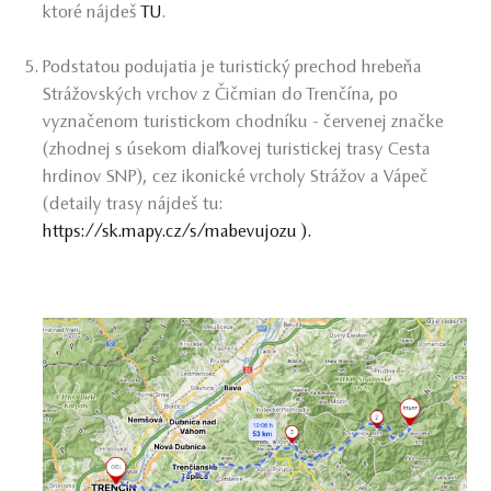
ktoré nájdeš
TU
.
Podstatou podujatia je turistický prechod hrebeňa
Strážovských vrchov z Čičmian do Trenčína, po
vyznačenom turistickom chodníku - červenej značke
(zhodnej s úsekom diaľkovej turistickej trasy Cesta
hrdinov SNP), cez ikonické vrcholy Strážov a Vápeč
(detaily trasy nájdeš tu:
https://sk.mapy.cz/s/mabevujozu
).