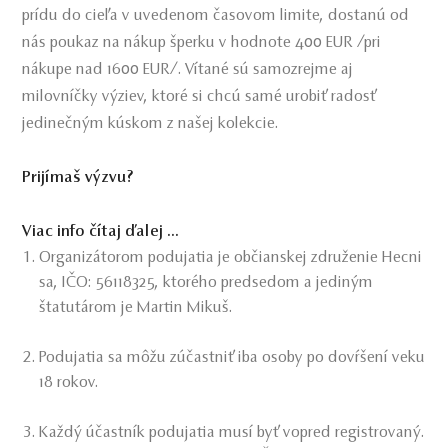
prídu do cieľa v uvedenom časovom limite, dostanú od
nás poukaz na nákup šperku v hodnote 400 EUR /pri
nákupe nad 1600 EUR/. Vítané sú samozrejme aj
milovníčky výziev, ktoré si chcú samé urobiť radosť
jedinečným kúskom z našej kolekcie.
Prijímaš výzvu?
Viac info čítaj ďalej ...
Organizátorom podujatia je občianskej združenie Hecni
sa, IČO: 56118325, ktorého predsedom a jediným
štatutárom je Martin Mikuš.
Podujatia sa môžu zúčastniť iba osoby po dovŕšení veku
18 rokov.
Každý účastník podujatia musí byť vopred registrovaný.