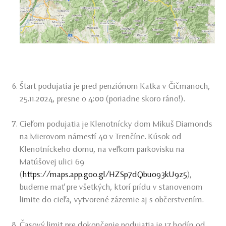
Štart podujatia je pred penziónom Katka v Čičmanoch,
25.11.2024, presne o 4:00 (poriadne skoro ráno!).
Cieľom podujatia je Klenotnícky dom Mikuš Diamonds
na Mierovom námestí 40 v Trenčíne. Kúsok od
Klenotníckeho domu, na veľkom parkovisku na
Matúšovej ulici 69
(
https://maps.app.goo.gl/HZSp7dQbuo93kU9z5
),
budeme mať pre všetkých, ktorí prídu v stanovenom
limite do cieľa, vytvorené zázemie aj s občerstvením.
Časový limit pre dokončenie podujatia je 17 hodín od