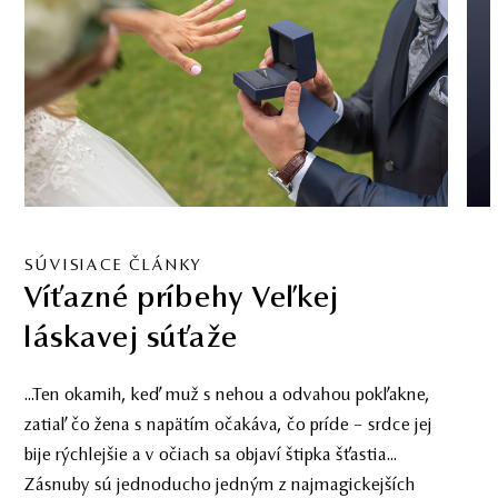
SÚVISIACE ČLÁNKY
Víťazné príbehy Veľkej
láskavej súťaže
...Ten okamih, keď muž s nehou a odvahou pokľakne,
zatiaľ čo žena s napätím očakáva, čo príde – srdce jej
bije rýchlejšie a v očiach sa objaví štipka šťastia...
Zásnuby sú jednoducho jedným z najmagickejších