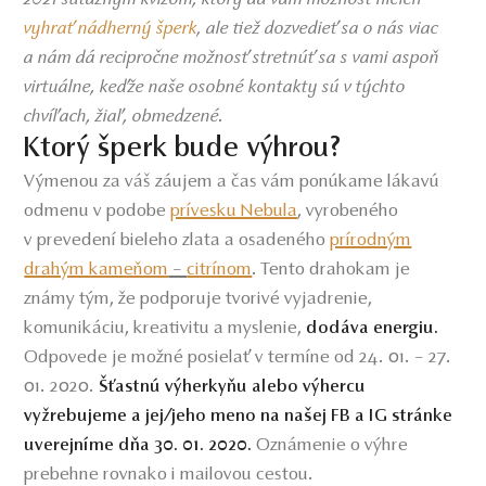
vyhrať nádherný šperk
ale tiež dozvedieť sa o nás viac
,
a nám dá recipročne možnosť stretnúť sa s vami aspoň
virtuálne, keďže naše osobné kontakty sú v týchto
chvíľach, žiaľ, obmedzené.
Ktorý šperk bude výhrou?
Výmenou za váš záujem a čas vám ponúkame lákavú
odmenu v podobe
prívesku Nebula
, vyrobeného
v prevedení bieleho zlata a osadeného
prírodným
drahým kameňom
–
citrínom
.
Tento drahokam je
známy tým, že podporuje tvorivé vyjadrenie,
komunikáciu, kreativitu a myslenie,
dodáva energiu.
Odpovede je možné posielať v termíne od 24. 01. – 27.
01. 2020.
Šťastnú výherkyňu alebo výhercu
vyžrebujeme a jej/jeho meno na našej FB a IG stránke
Oznámenie o výhre
uverejníme dňa 30. 01. 2020.
prebehne rovnako i mailovou cestou.