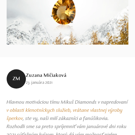
Zuzana Mičiaková
ZM
23. januára 2021
Hlavnou motiváciou tímu Mikuš Diamonds v napredovaní
v oblasti klenotníckych služieb, vrátane vlastnej výroby
šperkov
ste vy, naši milí zákazníci a fanúšikovia.
,
Rozhodli sme sa preto spríjemniť vám januárové dni roku
2021 súťažným kvízom, ktorý dá vám možnosť nielen