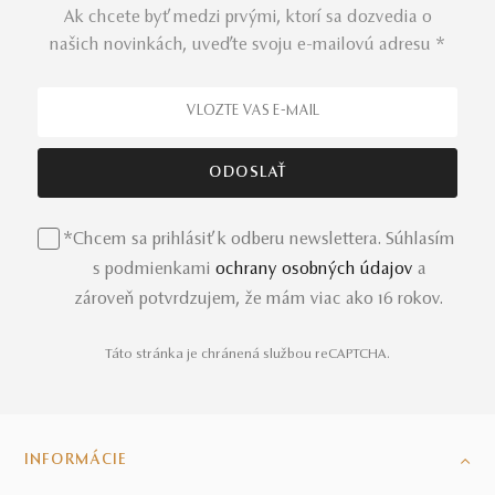
Ak chcete byť medzi prvými, ktorí sa dozvedia o
Diamantové šperky patria k
tým najprestížnejším
našich novinkách, uveďte svoju e-mailovú adresu *
umeleckým dielam z našej ponuky slovenských
šperkov.
Precízne brúsené diamanty zasadené do zlatých
šperkov si ľahko získajú vašu pozornosť a túžbu.
Diamantové šperky
z našej ponuky sa môžu stať, nie,
určite sa stanú vašimi rodinnými klenotmi, ktoré sa dedia
z generácie na generáciu, z matiek na dcéry a z otcov na
synov. Staňte sa súčasťou tohto dedičstva a vytvorte vo
vašej rodine hodnotnú tradíciu zo sveta prémiových
*Chcem sa prihlásiť k odberu newslettera. Súhlasím
šperkov.
s podmienkami
ochrany osobných údajov
a
zároveň potvrdzujem, že mám viac ako 16 rokov.
Perlové šperky s hlbokým odkazom
Perlové šperky
zdobené rôznofarebnými perlami z
Táto stránka je chránená službou reCAPTCHA.
tajomných hlbín sú vhodné nielen pre záhadné ženy.
Dokonale sa hodia na vznešené podujatia ako plesy a
opery,
ale aj na romantickú večeru spoločne s milovaným
partnerom. V našej ponuke objavíte jednotlivé kúsky
INFORMÁCIE
zdobené perlami, ale aj celé sety šperkov z jednej kolekcie,