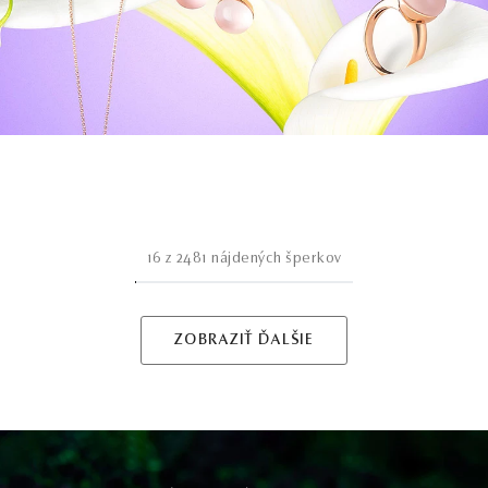
16
z
2481
nájdených šperkov
ZOBRAZIŤ ĎALŠIE