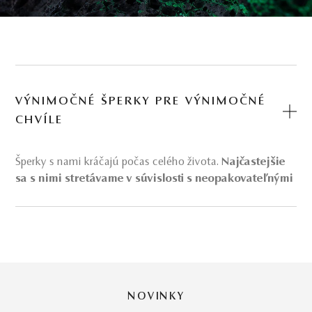
VÝNIMOČNÉ ŠPERKY PRE VÝNIMOČNÉ
CHVÍLE
Šperky s nami kráčajú počas celého života.
Najčastejšie
sa s nimi stretávame v súvislosti s neopakovateľnými
chvíľami, ktoré nám budú pripomínať po zbytok
našich dní.
Práve také by mali byť aj tieto
šperky
–
originálne a neopakovateľné. Šperky v nás vyvolávajú
príjemné emócie a spomienky na staré dobré dni.
Výnimočné chvíle vo vašom živote si manažujete sami.
My sa postaráme o tie
výnimočné šperky
.
NOVINKY
Diamantové slovenské šperky