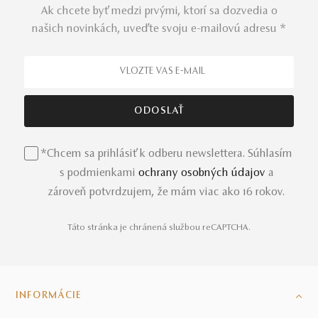
Ak chcete byť medzi prvými, ktorí sa dozvedia o
Diamantové šperky patria k
tým najprestížnejším
našich novinkách, uveďte svoju e-mailovú adresu *
umeleckým dielam z našej ponuky slovenských
šperkov.
Precízne brúsené diamanty zasadené do zlatých
šperkov si ľahko získajú vašu pozornosť a túžbu.
Diamantové šperky
z našej ponuky sa môžu stať, nie,
určite sa stanú vašimi rodinnými klenotmi, ktoré sa dedia
z generácie na generáciu, z matiek na dcéry a z otcov na
synov. Staňte sa súčasťou tohto dedičstva a vytvorte vo
vašej rodine hodnotnú tradíciu zo sveta prémiových
*Chcem sa prihlásiť k odberu newslettera. Súhlasím
šperkov.
s podmienkami
ochrany osobných údajov
a
zároveň potvrdzujem, že mám viac ako 16 rokov.
Perlové šperky s hlbokým odkazom
Perlové šperky
zdobené rôznofarebnými perlami z
Táto stránka je chránená službou reCAPTCHA.
tajomných hlbín sú vhodné nielen pre záhadné ženy.
Dokonale sa hodia na vznešené podujatia ako plesy a
opery,
ale aj na romantickú večeru spoločne s milovaným
partnerom. V našej ponuke objavíte jednotlivé kúsky
INFORMÁCIE
zdobené perlami, ale aj celé sety šperkov z jednej kolekcie,