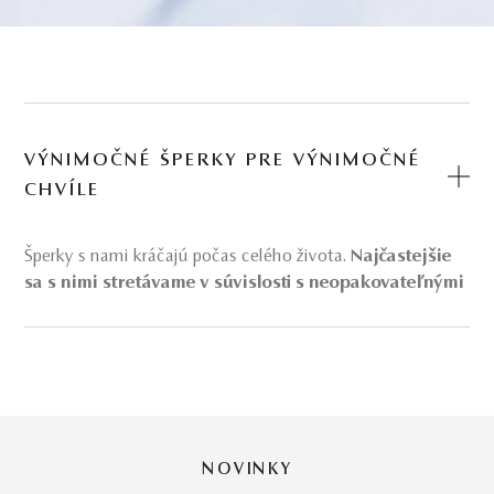
VÝNIMOČNÉ ŠPERKY PRE VÝNIMOČNÉ
CHVÍLE
Šperky s nami kráčajú počas celého života.
Najčastejšie
sa s nimi stretávame v súvislosti s neopakovateľnými
chvíľami, ktoré nám budú pripomínať po zbytok
našich dní.
Práve také by mali byť aj tieto
šperky
–
originálne a neopakovateľné. Šperky v nás vyvolávajú
príjemné emócie a spomienky na staré dobré dni.
Výnimočné chvíle vo vašom živote si manažujete sami.
My sa postaráme o tie
výnimočné šperky
.
NOVINKY
Diamantové slovenské šperky