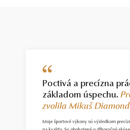
Poctivá a precízna prá
základom úspechu.
Pr
zvolila Mikuš Diamond
Moje športové výkony sú výsledkom precíz
na kvalitu. Su obohatené o dlhoročné skús