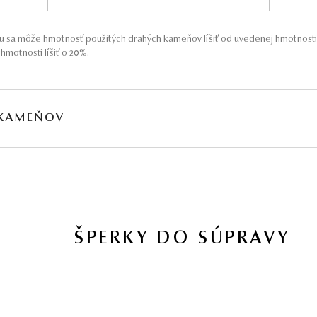
 sa môže hmotnosť použitých drahých kameňov líšiť od uvedenej hmotnosti
motnosti líšiť o 20%.
 KAMEŇOV
MOTNOSŤ
PÔVOD
 13,28 ct
Prírodný
jú obvykle podrobené akceptovaným úpravám – viac sa dozviete na
www.gemologia.sk
.
ŠPERKY DO SÚPRAVY