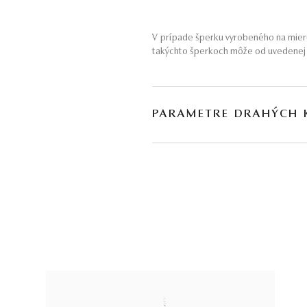
V prípade šperku vyrobeného na mieru
takýchto šperkoch môže od uvedenej h
PARAMETRE DRAHÝCH
DRUH
POČET
H
tyrkys
*
2
∑
* Drahé kamene používané v klenotníctve býva