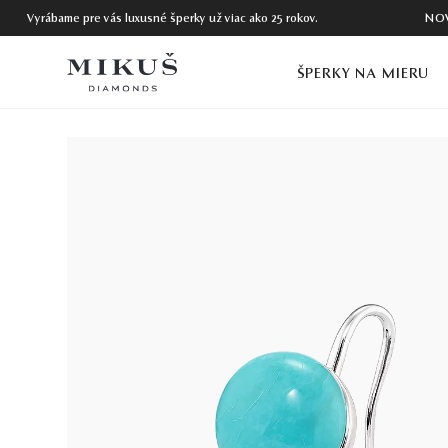
Vyrábame pre vás luxusné šperky už viac ako 25 rokov.
NO
ŠPERKY NA MIERU