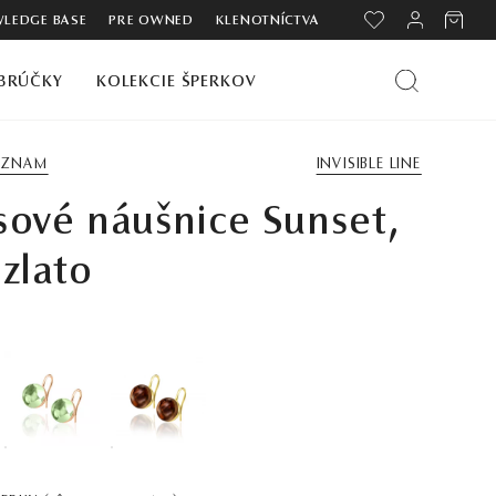
LEDGE BASE
PRE OWNED
KLENOTNÍCTVA
BRÚČKY
KOLEKCIE ŠPERKOV
ZOZNAM
INVISIBLE LINE
sové náušnice Sunset,
 zlato