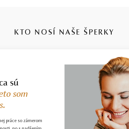
KTO NOSÍ NAŠE ŠPERKY
ca sú
eto som
s.
nej práce so zámerom
enosti, no s nadšením