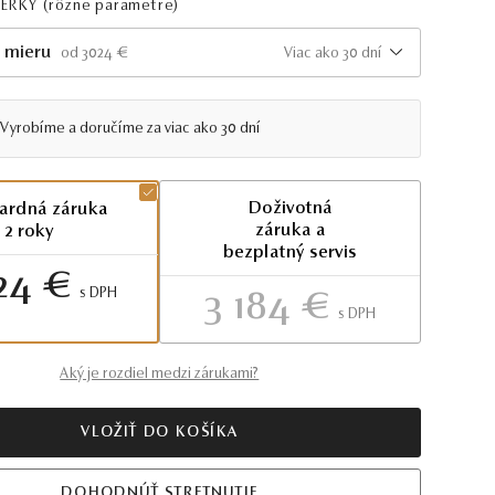
PERKY
(rôzne parametre)
 mieru
Viac ako 30 dní
od 3024 €
Vyrobíme a doručíme za viac ako 30 dní
Doživotná
ardná záruka
záruka a
2 roky
bezplatný servis
24 €
S DPH
3 184 €
S DPH
Aký je rozdiel medzi zárukami?
VLOŽIŤ DO KOŠÍKA
DOHODNÚŤ STRETNUTIE