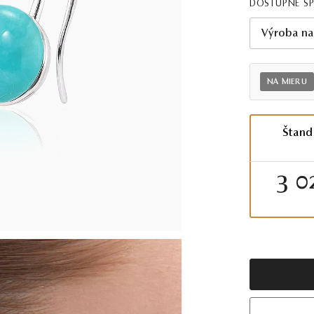
DOSTUPNÉ Š
Výroba na
NA MIERU
Štand
3 0