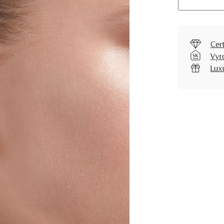
Cer
Vyr
Lux