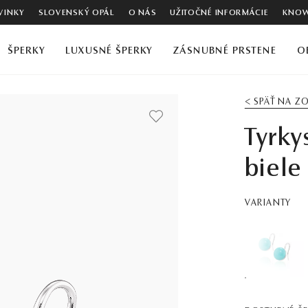
VINKY
SLOVENSKÝ OPÁL
O NÁS
UŽITOČNÉ INFORMÁCIE
KNOW
ŠPERKY
LUXUSNÉ ŠPERKY
ZÁSNUBNÉ PRSTENE
O
< SPÄŤ NA 
Tyrky
biele
VARIANTY