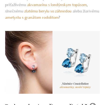
príťažlivému
akvamarínu s londýnskym topásom
,
slnečnému
zlatému berylu so záhnedou
alebo žiarivému
ametystu s granátom rodolitom
?