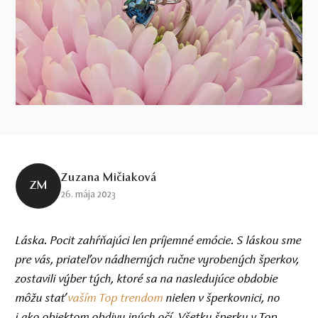
Zuzana Mičiaková
ZM
26. mája 2023
Láska. Pocit zahŕňajúci len príjemné emócie. S láskou sme
pre vás, priateľov nádherných ručne vyrobených šperkov,
zostavili výber tých, ktoré sa na nasledujúce obdobie
môžu stať
vaším Top trendom
nielen v šperkovnici, no
i ako objektom obdivu iných očí. Všetky šperky v Top