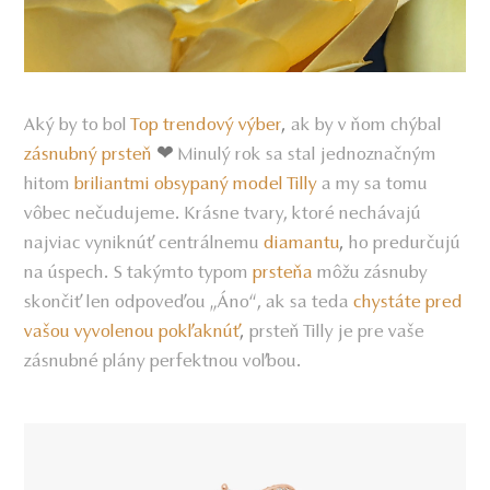
Aký by to bol
Top trendový výber
ak by v ňom chýbal
,
zásnubný prsteň
Minulý rok sa stal jednoznačným
❤
hitom
briliantmi obsypaný model Tilly
a my sa tomu
vôbec nečudujeme. Krásne tvary, ktoré nechávajú
najviac vyniknúť centrálnemu
diamantu
ho predurčujú
,
na úspech. S takýmto typom
prsteňa
môžu zásnuby
skončiť len odpoveďou „Áno“, ak sa teda
chystáte pred
vašou vyvolenou pokľaknúť
prsteň Tilly je pre vaše
,
zásnubné plány perfektnou voľbou.