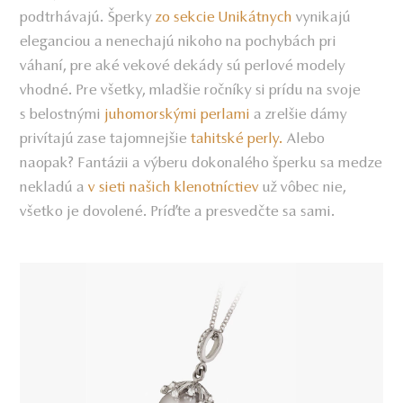
podtrhávajú. Šperky
zo sekcie Unikátnych
vynikajú
eleganciou a nenechajú nikoho na pochybách pri
váhaní, pre aké vekové dekády sú perlové modely
vhodné. Pre všetky, mladšie ročníky si prídu na svoje
s belostnými
juhomorskými perlami
a zrelšie dámy
privítajú zase tajomnejšie
tahitské perly.
Alebo
naopak? Fantázii a výberu dokonalého šperku sa medze
nekladú a
v sieti našich klenotníctiev
už vôbec nie,
všetko je dovolené. Príďte a presvedčte sa sami.