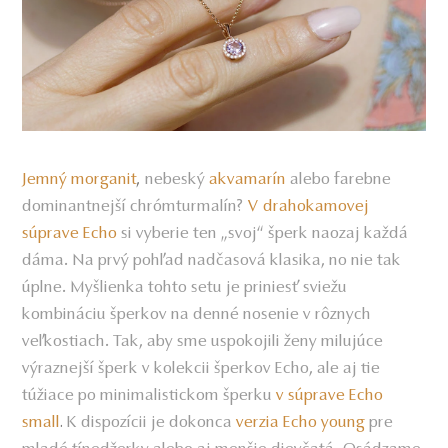
Jemný morganit
nebeský
akvamarín
alebo farebne
,
dominantnejší chrómturmalín?
V drahokamovej
súprave Echo
si vyberie ten „svoj“ šperk naozaj každá
dáma. Na prvý pohľad nadčasová klasika, no nie tak
úplne. Myšlienka tohto setu je priniesť sviežu
kombináciu šperkov na denné nosenie v rôznych
veľkostiach. Tak, aby sme uspokojili ženy milujúce
výraznejší šperk v kolekcii šperkov Echo, ale aj tie
túžiace po minimalistickom šperku
v súprave Echo
small
K dispozícii je dokonca
verzia Echo young
pre
.