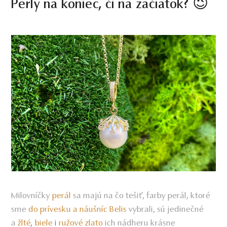
Perly na koniec, či na začiatok? 😉
Milovníčky
perál
sa majú na čo tešiť, farby perál, ktoré
sme
do prívesku a náušníc Belis
vybrali, sú jedinečné
a
žlté
biele
ružové zlato
ich nádheru krásne
,
i