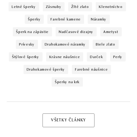
letné šperky
zásnuby
žlté zlato
klenotníctvo
šperky
farebné kamene
náramky
šperk na zápästie
nadčasové dizajny
ametyst
prívesky
drahokamové náramky
biele zlato
štýlové šperky
krásne náušnice
darček
perly
drahokamové šperky
farebné náušnice
šperky na krk
VŠETKY ČLÁNKY