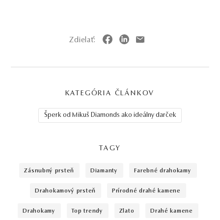
Zdielať:
KATEGÓRIA ČLÁNKOV
Šperk od Mikuš Diamonds ako ideálny darček
TAGY
zásnubný prsteň
diamanty
farebné drahokamy
drahokamový prsteň
prírodné drahé kamene
drahokamy
top trendy
zlato
drahé kamene