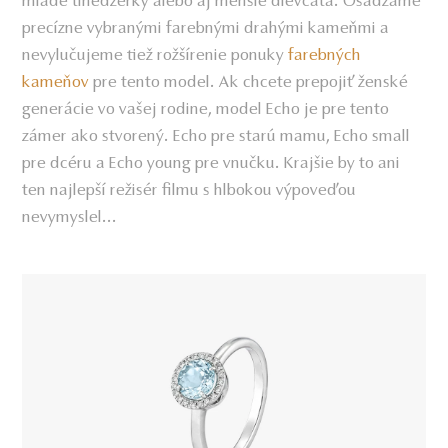
mladé tínedžerky alebo aj menšie dievčatá. Osádzame
precízne vybranými farebnými drahými kameňmi a
nevylučujeme tiež rožšírenie ponuky
farebných
kameňov
pre tento model. Ak chcete prepojiť ženské
generácie vo vašej rodine, model Echo je pre tento
zámer ako stvorený. Echo pre starú mamu, Echo small
pre dcéru a Echo young pre vnučku. Krajšie by to ani
ten najlepší režisér filmu s hlbokou výpoveďou
nevymyslel...