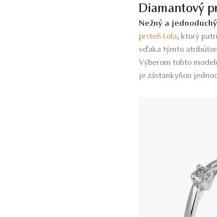
Diamantový pr
Nežný a jednoduchý
prsteň Lola
,
ktorý patr
vďaka týmto atribútom
Výberom tohto modelu 
je zástankyňou jednodu