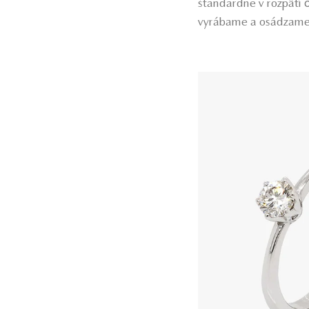
štandardne v rozpätí 
vyrábame a osádzame