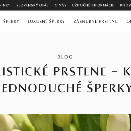
VINKY
SLOVENSKÝ OPÁL
O NÁS
UŽITOČNÉ INFORMÁCIE
KNOW
ŠPERKY
LUXUSNÉ ŠPERKY
ZÁSNUBNÉ PRSTENE
O
BLOG
ISTICKÉ PRSTENE – 
JEDNODUCHÉ ŠPERK