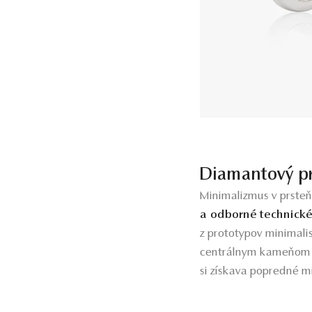
Diamantový pr
Minimalizmus v prste
a odborné technick
z prototypov minimali
centrálnym kameňom a 
si získava popredné m