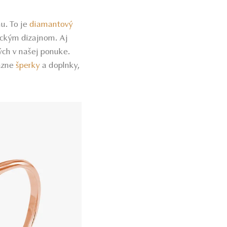
u. To je
diamantový
ickým dizajnom. Aj
ých v našej ponuke.
azne
šperky
a doplnky,