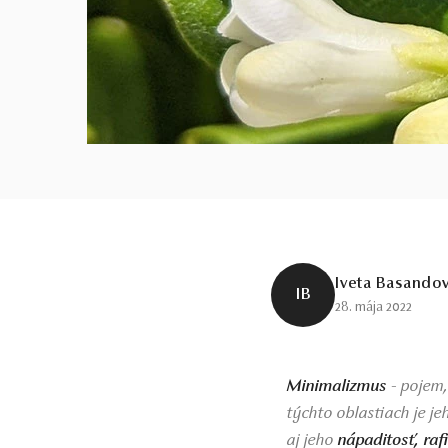
Iveta Basando
IB
28. mája 2022
Minimalizmus
- pojem,
týchto oblastiach je j
aj jeho
nápaditosť, raf