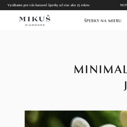
Vyrábame pre vás luxusné šperky už viac ako 25 rokov.
NO
ŠPERKY NA MIERU
MINIMAL