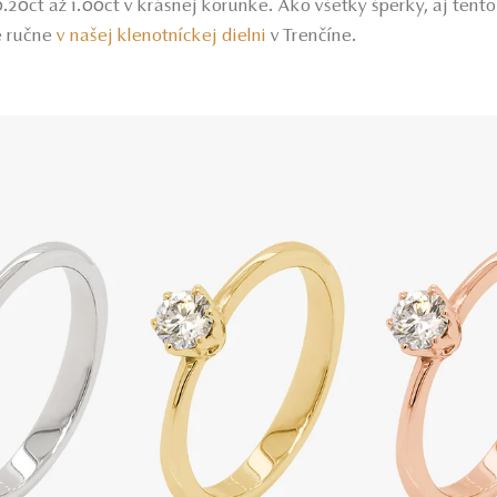
0.20ct až 1.00ct v krásnej korunke. Ako všetky šperky, aj tent
 ručne
v našej klenotníckej dielni
v Trenčíne.