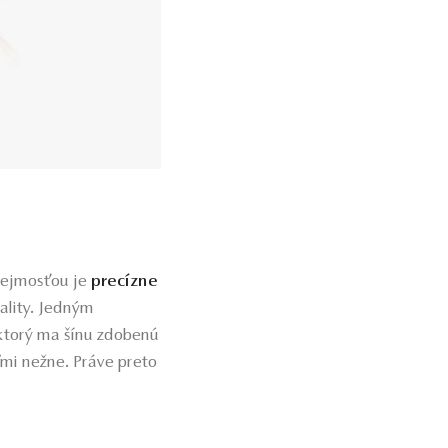
rejmosťou je
precízne
ality. Jedným
 ktorý ma šínu zdobenú
mi nežne. Práve preto