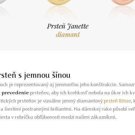
steň s jemnou šínou
ňoch je reprezentovaný aj jemnosťou jeho konštrukcie. Samoz
é prevedenie
prsteňov, aby ich krehkosť nebola na úkor ich kv
stických prsteňov je vizuálne jemný diamantový
prsteň Bitsie
,
šiestimi postrannými briliantmi. Na dámskej ruke pôsobí veľ
iesta v rebríčku obľúbenosti medzi našimi zákazníkmi.