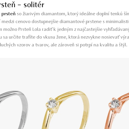
steň – solitér
 prsteň
so žiarivým diamantom, ktorý ideálne doplní tenkú šín
í medzi cenovo dostupnejšie diamantové prstene s minimalist
 možno Prsteň Lola radiť k jedným z najčastejšie vyhľadávan
sa určite trafíte do vkusu žene, ktorá nezvykne nosievať výr
chých vzorov a tvarov, ale zároveň si potrpí na kvalitu a štýl.