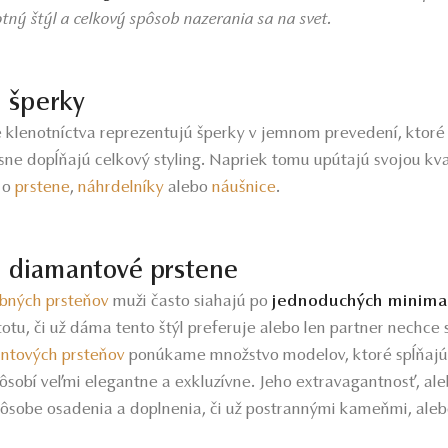
otný štýl a celkový spôsob nazerania sa na svet.
é šperky
 klenotníctva reprezentujú šperky v jemnom prevedení, ktor
ne dopĺňajú celkový styling. Napriek tomu upútajú svojou kva
e o
prstene
,
náhrdelníky
alebo
náušnice
.
é diamantové prstene
bných prsteňov
muži často siahajú po
jednoduchých minimal
totu, či už dáma tento štýl preferuje alebo len partner nechce 
ntových prsteňov
ponúkame množstvo modelov, ktoré spĺňajú
sobí veľmi elegantne a exkluzívne. Jeho extravagantnosť, al
pôsobe osadenia a doplnenia, či už postrannými kameňmi, ale