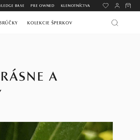
LEDGE BASE
PRE OWNED
KLENOTNÍCTVA
BRÚČKY
KOLEKCIE ŠPERKOV
KRÁSNE A
Y