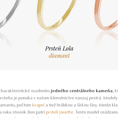
charakteristické osadením
jedného centrálneho kameňa
, 
prsteňa je ponuka v našom klenotníctve naozaj pestrá. Modely 
iamantu, počtom
krapní
a tiež hrúbkou a šírkou šíny. Medzi kl
 a ruku stoviek žien patrí
prsteň Janette
.
Tento model osádzam