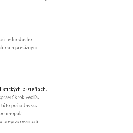
é sú jednoducho
litou a precíznym
istických prsteňoch
,
spraviť krok vedľa.
 túto požiadavku
.
ebo naopak
bo prepracovanosti