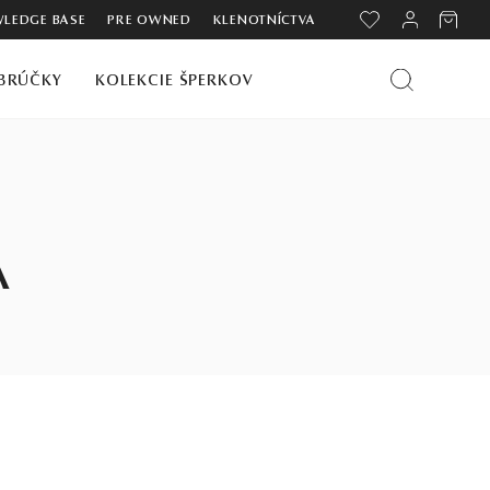
LEDGE BASE
PRE OWNED
KLENOTNÍCTVA
BRÚČKY
KOLEKCIE ŠPERKOV
A