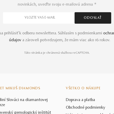
novinkách, uveďte svoju e-mailovú adresu *
a prihlásiť k odberu newslettera. Súhlasím s podmienkami
ochra
údajov
a zároveň potvrdzujem, že mám viac ako 16 rokov.
Táto stránka je chránená službou reCAPTCHA.
VET MIKUŠ DIAMONDS
VŠETKO O NÁKUPE
diní Slováci na diamantovej
Doprava a platba
rze
Obchodné podmienky
ovenský gemologický inštitút