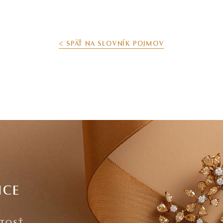
< SPÄŤ NA SLOVNÍK POJMOV
ICE