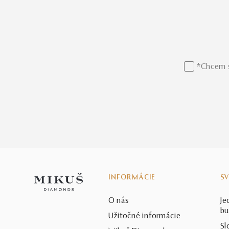
*Chcem s
INFORMÁCIE
S
O nás
Je
bu
Užitočné informácie
Sl