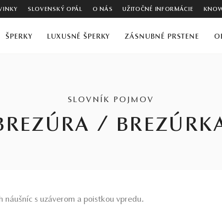
VINKY
SLOVENSKÝ OPÁL
O NÁS
UŽITOČNÉ INFORMÁCIE
KNOW
ŠPERKY
LUXUSNÉ ŠPERKY
ZÁSNUBNÉ PRSTENE
O
SLOVNÍK POJMOV
BREZÚRA / BREZÚRK
h náušníc s uzáverom a poistkou vpredu.