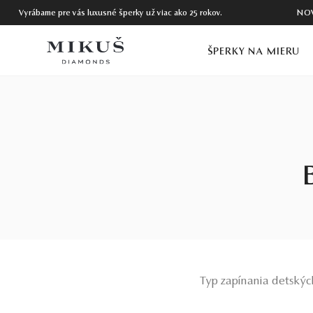
Vyrábame pre vás luxusné šperky už viac ako 25 rokov.
NO
ŠPERKY NA MIERU
Typ zapínania detskýc