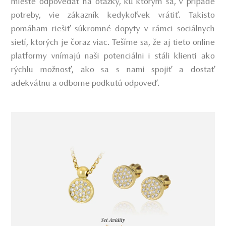
mieste odpovedať na otázky, ku ktorým sa, v prípade
potreby, vie zákazník kedykoľvek vrátiť. Takisto
pomáham riešiť súkromné dopyty v rámci sociálnych
sietí, ktorých je čoraz viac. Tešíme sa, že aj tieto online
platformy vnímajú naši potenciálni i stáli klienti ako
rýchlu možnosť, ako sa s nami spojiť a dostať
adekvátnu a odborne podkutú odpoveď.