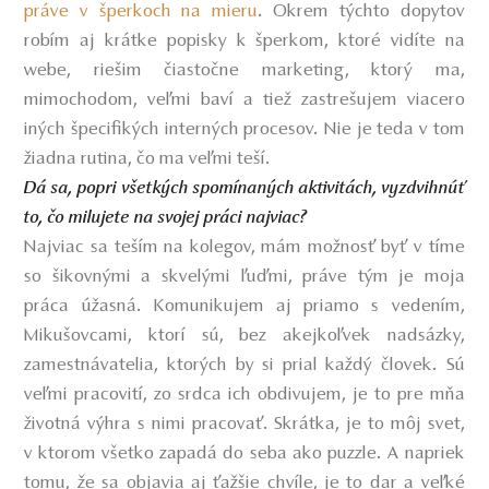
práve v šperkoch na mieru
. Okrem týchto dopytov
robím aj krátke popisky k šperkom, ktoré vidíte na
webe, riešim čiastočne marketing, ktorý ma,
mimochodom, veľmi baví a tiež zastrešujem viacero
iných špecifikých interných procesov. Nie je teda v tom
žiadna rutina, čo ma veľmi teší.
Dá sa, popri všetkých spomínaných aktivitách, vyzdvihnúť
to, čo milujete na svojej práci najviac?
Najviac sa teším na kolegov, mám možnosť byť v tíme
so šikovnými a skvelými ľuďmi, práve tým je moja
práca úžasná. Komunikujem aj priamo s vedením,
Mikušovcami, ktorí sú, bez akejkoľvek nadsázky,
zamestnávatelia, ktorých by si prial každý človek. Sú
veľmi pracovití, zo srdca ich obdivujem, je to pre mňa
životná výhra s nimi pracovať. Skrátka, je to môj svet,
v ktorom všetko zapadá do seba ako puzzle. A napriek
tomu, že sa objavia aj ťažšie chvíle, je to dar a veľké