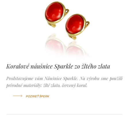
Koralové náušnice Sparkle zo žltého zlata
Predstavujeme vám Náušnice Sparkle. Na výrobu sme použili
prírodné materiály: žlté zlato, červený koral.
POZRIEŤ ŠPERK