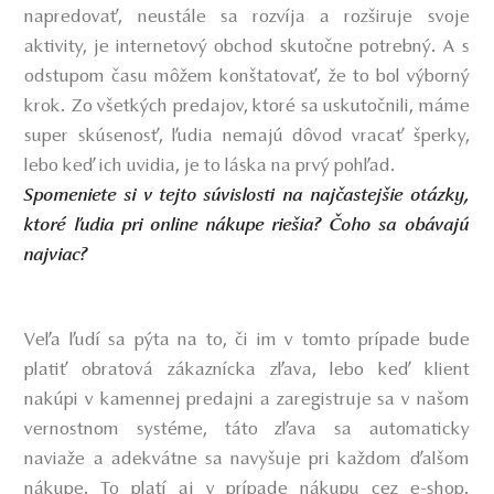
napredovať, neustále sa rozvíja a rozširuje svoje
aktivity, je internetový obchod skutočne potrebný. A s
odstupom času môžem konštatovať, že to bol výborný
krok. Zo všetkých predajov, ktoré sa uskutočnili, máme
super skúsenosť, ľudia nemajú dôvod vracať šperky,
lebo keď ich uvidia, je to láska na prvý pohľad.
Spomeniete si v tejto súvislosti na najčastejšie otázky,
ktoré ľudia pri online nákupe riešia? Čoho sa obávajú
najviac?
Veľa ľudí sa pýta na to, či im v tomto prípade bude
platiť obratová zákaznícka zľava, lebo keď klient
nakúpi v kamennej predajni a zaregistruje sa v našom
vernostnom systéme, táto zľava sa automaticky
naviaže a adekvátne sa navyšuje pri každom ďalšom
nákupe. To platí aj v prípade nákupu cez e-shop.