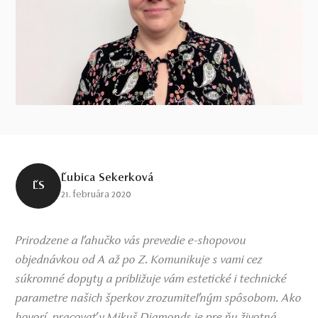
Ľubica Sekerková
ĽS
21. februára 2020
Prirodzene a ľahučko vás prevedie e-shopovou
objednávkou od A až po Z. Komunikuje s vami cez
súkromné dopyty a približuje vám estetické i technické
parametre našich šperkov zrozumiteľným spôsobom. Ako
hovorí, pracovať v Mikuš Diamonds je pre ňu životná