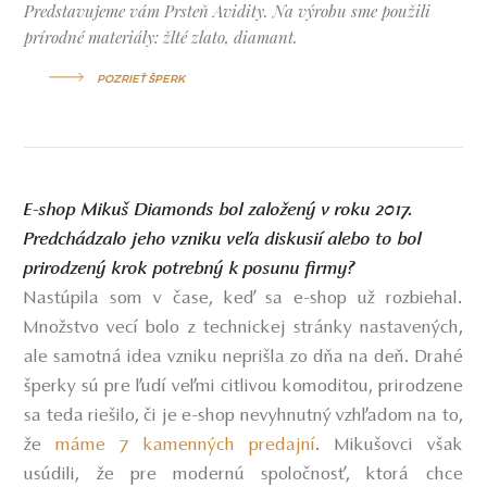
Predstavujeme vám Prsteň Avidity. Na výrobu sme použili
prírodné materiály: žlté zlato, diamant.
POZRIEŤ ŠPERK
E-shop Mikuš Diamonds bol založený v roku 2017.
Predchádzalo jeho vzniku veľa diskusií alebo to bol
prirodzený krok potrebný k posunu firmy?
Nastúpila som v čase, keď sa e-shop už rozbiehal.
Množstvo vecí bolo z technickej stránky nastavených,
ale samotná idea vzniku neprišla zo dňa na deň. Drahé
šperky sú pre ľudí veľmi citlivou komoditou, prirodzene
sa teda riešilo, či je e-shop nevyhnutný vzhľadom na to,
že
máme 7 kamenných predajní
. Mikušovci však
usúdili, že pre modernú spoločnosť, ktorá chce