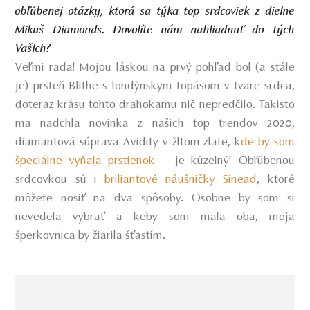
obľúbenej otázky, ktorá sa týka top srdcoviek z dielne
Mikuš Diamonds. Dovolíte nám nahliadnuť do tých
Vašich?
Veľmi rada! Mojou láskou na prvý pohľad bol (a stále
je) prsteň Blithe s londýnskym topásom v tvare srdca,
doteraz krásu tohto drahokamu nič nepredčilo. Takisto
ma nadchla novinka z našich top trendov 2020,
diamantová súprava Avidity v žltom zlate,
k
de by som
špeciálne vyňala prstienok
– je kúzelný! Obľúbenou
srdcovkou sú i
briliantové náušničky Sinead
, ktoré
môžete nosiť na dva spôsoby. Osobne by som si
nevedela vybrať a keby som mala oba, moja
šperkovnica by žiarila šťastím.