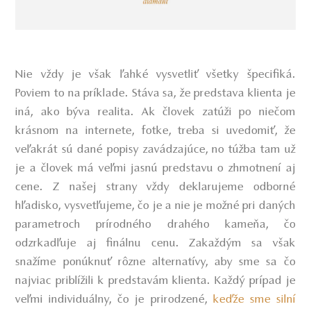
Nie vždy je však ľahké vysvetliť všetky špecifiká.
Poviem to na príklade. Stáva sa, že predstava klienta je
iná, ako býva realita. Ak človek zatúži po niečom
krásnom na internete, fotke, treba si uvedomiť, že
veľakrát sú dané popisy zavádzajúce, no túžba tam už
je a človek má veľmi jasnú predstavu o zhmotnení aj
cene. Z našej strany vždy deklarujeme odborné
hľadisko, vysvetľujeme, čo je a nie je možné pri daných
parametroch prírodného drahého kameňa, čo
odzrkadľuje aj finálnu cenu. Zakaždým sa však
snažíme ponúknuť rôzne alternatívy, aby sme sa čo
najviac priblížili k predstavám klienta. Každý prípad je
veľmi individuálny, čo je prirodzené,
keďže sme silní