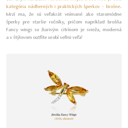
kategória nádherných i praktických šperkov – brošne
.
Mrzí ma, že sú veľakrát vnímané ako staromódne
šperky pre staršie ročníky, pričom napríklad brošňa
Fancy wings so žiarivým citrínom je svieža, moderná
a v štýlovom outfite urobí veľmi veľa!