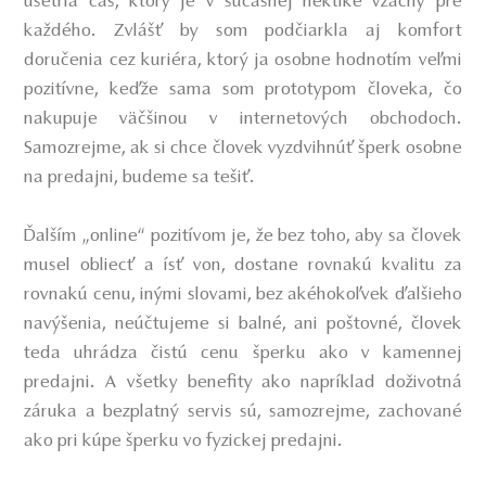
ušetria čas, ktorý je v súčasnej hektike vzácny pre
každého. Zvlášť by som podčiarkla aj komfort
doručenia cez kuriéra, ktorý ja osobne hodnotím veľmi
pozitívne, keďže sama som prototypom človeka, čo
nakupuje väčšinou v internetových obchodoch.
Samozrejme, ak si chce človek vyzdvihnúť šperk osobne
na predajni, budeme sa tešiť.
Ďalším „online“ pozitívom je, že bez toho, aby sa človek
musel obliecť a ísť von, dostane rovnakú kvalitu za
rovnakú cenu, inými slovami, bez akéhokoľvek ďalšieho
navýšenia, neúčtujeme si balné, ani poštovné, človek
teda uhrádza čistú cenu šperku ako v kamennej
predajni. A všetky benefity ako napríklad doživotná
záruka a bezplatný servis sú, samozrejme, zachované
ako pri kúpe šperku vo fyzickej predajni.