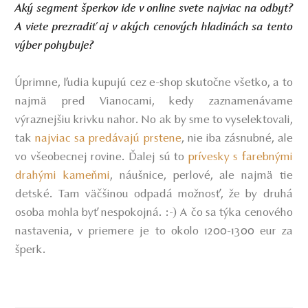
Aký segment šperkov ide v online svete najviac na odbyt?
A viete prezradiť aj v akých cenových hladinách sa tento
výber pohybuje?
Úprimne, ľudia kupujú cez e-shop skutočne všetko, a to
najmä pred Vianocami, kedy zaznamenávame
výraznejšiu krivku nahor. No ak by sme to vyselektovali,
tak
najviac sa predávajú prstene
,
nie iba zásnubné, ale
vo všeobecnej rovine. Ďalej sú to
prívesky s farebnými
drahými kameňmi
, náušnice, perlové, ale najmä tie
detské. Tam väčšinou odpadá možnosť, že by druhá
osoba mohla byť nespokojná. :-) A čo sa týka cenového
nastavenia, v priemere je to okolo 1200-1300 eur za
šperk.