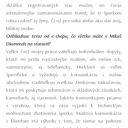
skrátka registrovaných viac mužov, no čoraz
intenzívnejšie zaznamenávame trend, že si šperkom
robia radosť aj ženy. Či už pre seba alebo ako dar inej,
blízkej osobe.
Odhliadnuc teraz od e-shopu, čo všetko máte v Mikuš
Diamonds na starosti?
Veľkú časť mojej práce zahŕňajú individuálne dopyty,
ktoré mi prídu najčastejšie mailom, ale riešim ich,
samozrejme, aj telefonicky. Niektoré sú veľmi
špecifické a vyžadujú si komunikáciu s našou
obchodnou riaditeľkou Ivetkou Zimkovou Mikušovou,
ktorá mi poskytuje informácie o skladových zásobách,
kameňoch, aj nacenení. Takisto komunikujem priamo
s výrobou, ktorá sa zasa vyjadrí k technickým
možnostiam zhotovenia šperku. Mailová komunikácia
s klientom má výhodu v tom, že vieme na jednom