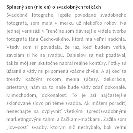
Splnený sen (nielen) o svadobných fotkách
Svadobné fotografie, lepšie povedané svadobného
fotografa, som mala v merku už niekoľko rokov. Na
jednej vernisáži v Trenčíne som dávnejšie videla tvorbu
fotografa Jána Čechovského, ktorá ma veľmi nadchla.
Vtedy som si povedala, že raz, keď budem veľká,
zavolám si ho na svadbu. Danielovi sa tiež pozdával,
takže môj sen skutočne nabral reálne kontúry. Fotky sú
úžasné a vždy mi pripomenú vzácne chvíle. A aj keď sa
trendy každým rokom menia (účesy, dekorácie,
priestory), nám sa to naše bude vždy zdať dokonalé.
Mimochodom, dokonalosť. To je asi najčastejšie
skloňované slovo pri téme svadba. Ak môžem poradiť,
nenechajte sa ovplyvniť všetkými (pred)svadobnými
marketingovými ťahmi a čačkami-mačkami. Zažila som
„low-cost“ svadby, ktorým nič nechýbalo, boli veľmi