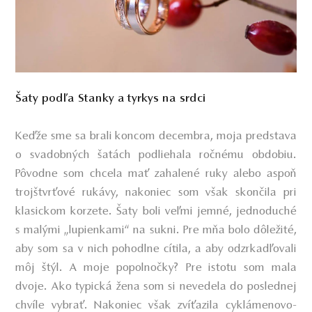
Šaty podľa Stanky a tyrkys na srdci
Keďže sme sa brali koncom decembra, moja predstava
o svadobných šatách podliehala ročnému obdobiu.
Pôvodne som chcela mať zahalené ruky alebo aspoň
trojštvrťové rukávy, nakoniec som však skončila pri
klasickom korzete. Šaty boli veľmi jemné, jednoduché
s malými „lupienkami“ na sukni. Pre mňa bolo dôležité,
aby som sa v nich pohodlne cítila, a aby odzrkadľovali
môj štýl. A moje popolnočky? Pre istotu som mala
dvoje. Ako typická žena som si nevedela do poslednej
chvíle vybrať. Nakoniec však zvíťazila cyklámenovo-