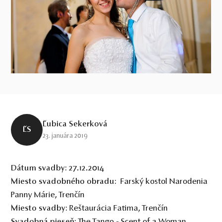
Ľubica Sekerková
ĽS
23. januára 2019
27.12.2014
Dátum svadby:
Farský kostol Narodenia
Miesto svadobn
é
ho obradu:
Panny Márie, Trenčín
Reštaurácia Fatima, Trenčín
Miesto svadby:
The Tango - Scent of a Woman
Svadobná pieseň: