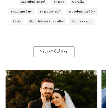
zásnubný prsteň
svadba
obrúčky
svadobné šaty
svadobný deň
svadobné obrúčky
láska
blahoželanie ku svadbe
dar na svadbu
VŠETKY ČLÁNKY