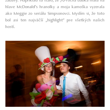
zábavy. Napríklad sa stalo, že 70-ročná babka mala na
hlave
McDonald’s
hranolky a moja kamoška vyzerala
ako Meggie zo seriálu Simpsonovci. Myslím si, že toto
bol asi ten najväčší „highlight“ pre všetkých našich
hostí.