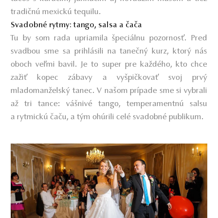
tradičnú mexickú tequilu.
Svadobné rytmy: tango, salsa a čača
Tu by som rada upriamila špeciálnu pozornosť. Pred
svadbou sme sa prihlásili na tanečný kurz, ktorý nás
oboch veľmi bavil. Je to super pre každého, kto chce
zažiť kopec zábavy a vyšpičkovať svoj prvý
mladomanželský tanec. V našom prípade sme si vybrali
až tri tance: vášnivé tango, temperamentnú salsu
a rytmickú čaču, a tým ohúrili celé svadobné publikum.