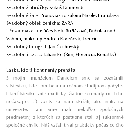
: Mikuš Diamonds
Svadobné o
br
účky
Pronovias zo salónu Nicole, Bratislava
Svadobné šaty:
ZARA
Svadobný
oblek
ženícha:
účes Iveta Ružičková, Dubnica nad
Úč
es a
make-up:
Váhom, make-up Andrea Koreňová, Trenčín
Ján Čechovský
Svadobný fotograf:
Taliansko (Rím, Florencia, Benátky)
Svadobná cesta:
Láska, ktorá kontinenty prenáša
S mojím manželom Danielom sme sa zoznámili
v Mexiku, kde som bola na ročnom študijnom pobyte.
I keď Mexiko znie exoticky, žiadne serenády od toho
nečakajte. :-) Cesty sa nám skrížili, ako inak, na
univerzite. Tam sme mali niekoľko spoločných
predmetov, z ktorých sa postupne stali aj súkromné
spoločné chvíle. Náš vzťah trval prakticky počas celého