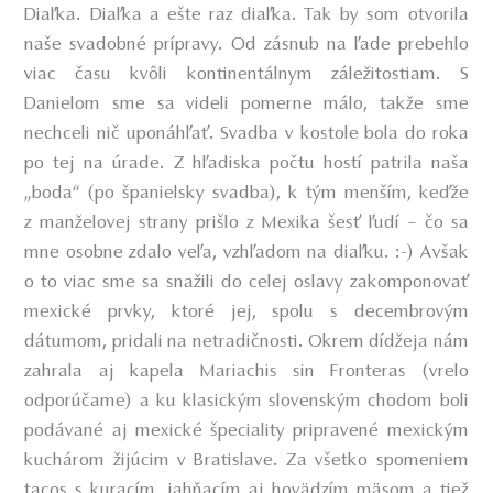
Diaľka. Diaľka a ešte raz diaľka. Tak by som otvorila
naše svadobné prípravy. Od zásnub na ľade prebehlo
viac času kvôli kontinentálnym záležitostiam. S
Danielom sme sa videli pomerne málo, takže sme
nechceli nič uponáhľať. Svadba v kostole bola do roka
po tej na úrade. Z hľadiska počtu hostí patrila naša
„boda“
(po španielsky svadba),
k tým menším, keďže
z manželovej strany prišlo z Mexika šesť ľudí – čo sa
mne osobne zdalo veľa, vzhľadom na diaľku. :-) Avšak
o to viac sme sa snažili do celej oslavy zakomponovať
mexické prvky, ktoré jej, spolu s decembrovým
dátumom, pridali na netradičnosti. Okrem dídžeja nám
zahrala aj kapela
Mariachis sin Fronteras
(vrelo
odporúčame) a ku klasickým slovenským chodom boli
podávané aj mexické špeciality pripravené mexickým
kuchárom žijúcim v Bratislave. Za všetko spomeniem
tacos s kuracím, jahňacím aj hovädzím mäsom a tiež