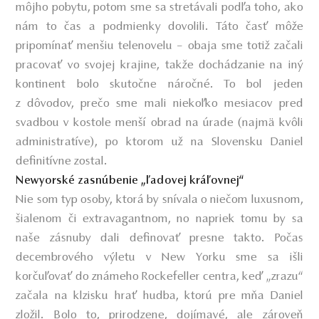
môjho pobytu, potom sme sa stretávali podľa toho, ako
nám to čas a podmienky dovolili. Táto časť môže
pripomínať menšiu telenovelu – obaja sme totiž začali
pracovať vo svojej krajine, takže dochádzanie na iný
kontinent bolo skutočne náročné. To bol jeden
z dôvodov, prečo sme mali niekoľko mesiacov pred
svadbou v kostole menší obrad na úrade (najmä kvôli
administratíve), po ktorom už na Slovensku Daniel
definitívne zostal.
Newyorské zasnúbenie „ľadovej kráľovnej“
Nie som typ osoby, ktorá by snívala o niečom luxusnom,
šialenom či extravagantnom, no napriek tomu by sa
naše zásnuby dali definovať presne takto. Počas
decembrového výletu v New Yorku sme sa išli
korčuľovať do známeho Rockefeller centra, keď „zrazu“
začala na klzisku hrať hudba, ktorú pre mňa Daniel
zložil. Bolo to, prirodzene, dojímavé, ale zároveň