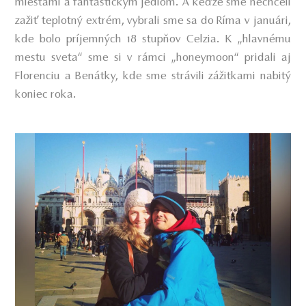
miestami a fantastickým jedlom. A keďže sme nechceli
zažiť teplotný extrém, vybrali sme sa do Ríma v januári,
kde bolo príjemných 18 stupňov Celzia. K „hlavnému
mestu sveta“ sme si v rámci „honeymoon“ pridali aj
Florenciu a Benátky, kde sme strávili zážitkami nabitý
koniec roka.