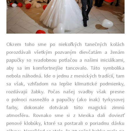
Okrem toho sme po niekoľkých tanečných kolách
porozdávali všetkým pozvaným dievčatám a ženám
papučky so svadobnou potlačou a našimi iniciálkami,
aby sa im komfortnejšie tancovalo. Táto symbolika
nebola náhodná. Ide o jednu z mexických tradícií, tam
sa však, vzhľadom na lepšie klimatické podmienky,
rozdávajú žabky. Počas našej svadby však presne
o polnoci nasnežilo a papučky (ako inak) tyrkysovej
farby, dokonale dotvárali túto magickú zimnú
atmosféru. Rovnako sme si z Mexika dali doviezť
penové klobúky, ktoré sa postarali o poriadnu dávku