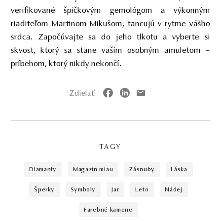
verifikované špičkovým gemológom a výkonným
riaditeľom Martinom Mikušom, tancujú v rytme vášho
srdca. Započúvajte sa do jeho tlkotu a vyberte si
skvost, ktorý sa stane vaším osobným amuletom –
príbehom, ktorý nikdy nekončí.
Zdielať:
TAGY
diamanty
magazín miau
zásnuby
láska
šperky
symboly
jar
leto
nádej
farebné kamene