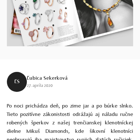
Ľubica Sekerková
ĽS
27. apríla 2020
Po noci prichádza deň, po zime jar a po búrke slnko.
Tieto pozitívne zákonistosti odrážajú aj náladu ručne
robených šperkov z našej trenčianskej klenotníckej
dielne Mikuš Diamonds, kde šikovní klenotníci
neobrusujú iba majstrovstvo svojich zlatých ručiciek,