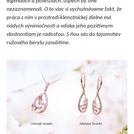
legendách a povestiach, úspech by sme
nezaznamenali. O to viac si vychutnávame fakt, že
práca s ním v prostredí klenotníckej dielne má
nádych výnimočnosti a vďaka jeho pozitívnym
vlastnostiam je radosťou. S ňou vás do tajomstiev
ružového berylu zasvätíme.