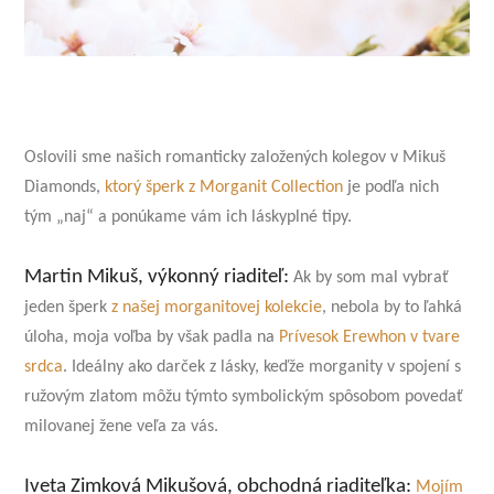
Oslovili sme našich romanticky založených kolegov v Mikuš
Diamonds,
ktorý šperk z Morganit Collection
je podľa nich
tým „naj“ a ponúkame vám ich láskyplné tipy.
Martin Mikuš, výkonný riaditeľ:
Ak by som mal vybrať
jeden šperk
z našej morganitovej kolekcie
, nebola by to ľahká
úloha, moja voľba by však padla na
Prívesok Erewhon v tvare
srdca
. Ideálny ako darček z lásky, keďže morganity v spojení s
ružovým zlatom môžu týmto symbolickým spôsobom povedať
milovanej žene veľa za vás.
Iveta Zimková Mikušová, obchodná riaditeľka:
Mojím