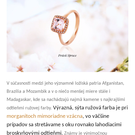
V súčasnosti medzi jeho významné ložiská patria Afganistan,
Brazília a Mozambik a v o niečo menšej miere stále i
Madagaskar, kde sa nachádzajú najmä kamene s najkrajšími
Výrazná, sýta ružová farba je pri
odtieňmi ružovej farby.
morganitoch mimoriadne vzácna
, vo väčšine
prípadov sa stretávame s oku rovnako lahodiacimi
broskyňovými odtieňmi.
Známy je výnimočnou