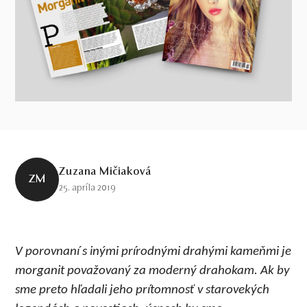
Zuzana Mičiaková
ZM
25. apríla 2019
V porovnaní s inými prírodnými drahými kameňmi je
morganit považovaný za moderný drahokam. Ak by
sme preto hľadali jeho prítomnosť v starovekých