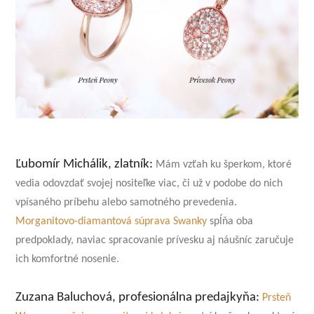
Ľubomír Michálik, zlatník:
Mám vzťah ku šperkom, ktoré
vedia odovzdať svojej nositeľke viac, či už v podobe do nich
vpísaného príbehu alebo samotného prevedenia.
Morganitovo-diamantová súprava Swanky
spĺňa oba
predpoklady, naviac spracovanie prívesku aj náušníc zaručuje
ich komfortné nosenie.
Zuzana Baluchová, profesionálna predajkyňa:
Prsteň