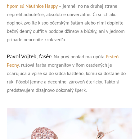
tipom sú Náušnice Happy
– jemné, no na druhej strane
neprehliadnuteľné, absolútne univerzálne. Či si ich ako
doplnok zvolíte k spoločenským šatám alebo nimi doplníte
bežný denný outfit v podobe džínsov a blúzky, ani v jednom
prípade neurobíte krok vedľa.
Pavol Vojtek, fasér:
Na prvý pohľad ma upúta
Prsteň
Peony
, ružová farba morganitov v ňom osadených je
očarujúca a vpíše sa do srdca každého, komu sa dostane do
rúk. Pôsobí jemne a decentne, zároveň étericky. Takto si
predstavujem dizajnovo dokonalý šperk.