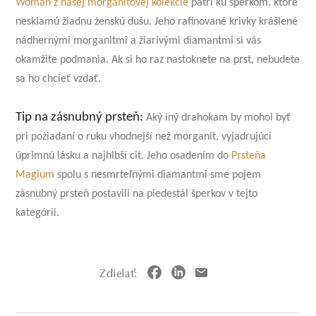
Woman z našej morganitovej kolekcie
patrí ku šperkom, ktoré
nesklamú žiadnu ženskú dušu. Jeho rafinované krivky krášlené
nádhernými morganitmi a žiarivými diamantmi si vás
okamžite podmania. Ak si ho raz nastoknete na prst, nebudete
sa ho chcieť vzdať.
Tip na zásnubný prsteň:
Aký iný drahokam by mohol byť
pri požiadaní o ruku vhodnejší než morganit, vyjadrujúci
úprimnú lásku a najhlbší cit. Jeho osadením do
Prsteňa
Magium
spolu s nesmrteľnými diamantmi sme pojem
zásnubný prsteň postavili na piedestál šperkov v tejto
kategórii.
Zdielať: