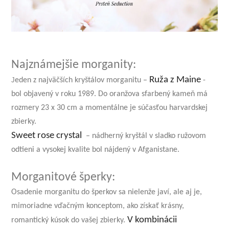
Najznámejšie morganity:
Ruža z Maine
J
eden z najväčších kryštálov morganitu –
-
bol objavený v roku 1989. Do oranžova sfarbený kameň má
rozmery 23 x 30 cm a momentálne je súčasťou harvardskej
zbierky.
Sweet rose crystal
– nádherný kryštál v sladko ružovom
odtieni a vysokej kvalite bol nájdený v Afganistane.
Morganitové šperky:
Osadenie morganitu do šperkov sa nielenže javí, ale aj je,
mimoriadne vďačným konceptom, ako získať krásny,
V kombinácii
romantický kúsok do vašej zbierky.