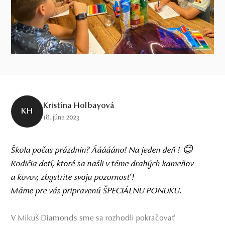
Kristína Holbayová
KH
18. júna 2023
Škola počas prázdnin? Áááááno! Na jeden deň ! 😊
Rodičia detí, ktoré sa našli v téme drahých kameňov
a kovov, zbystrite svoju pozornosť !
Máme pre vás pripravenú ŠPECIÁLNU PONUKU.
V Mikuš Diamonds sme sa rozhodli pokračovať