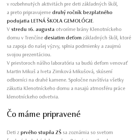
v rozbehnutých aktivitách pre deti základných škôl,
a preto pripravujeme
druhý ročník bezplatného
podujatia LETNÁ ŠKOLA GEMOLÓGIE
.
V
stredu 16. augusta
otvoríme brány Klenotníckeho
domu v Trenčíne
desiatim deťom
základných škôl, ktoré
sa zapoja do našej výzvy, splnia podmienky a zaujmú
svojou prezentáciou.
V priestoroch nášho laboratória sa budú deťom venovať
Martin Mikuš a Iveta Zimková Mikušová, skúsení
odborníci na drahé kamene. Spoločne navštívia všetky
zákutia Klenotníckeho domu a nasajú atmosféru práce
klenotníckeho odvetvia.
Čo máme pripravené
Deti z
prvého stupňa ZŠ
sa zoznámia so svetom