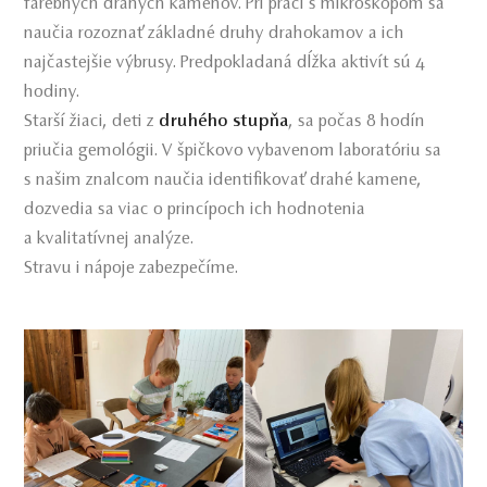
farebných drahých kameňov. Pri práci s mikroskopom sa
naučia rozoznať základné druhy drahokamov a ich
najčastejšie výbrusy. Predpokladaná dĺžka aktivít sú 4
hodiny.
Starší žiaci, deti z
druhého stupňa
, sa počas 8 hodín
priučia gemológii. V špičkovo vybavenom laboratóriu sa
s našim znalcom naučia identifikovať drahé kamene,
dozvedia sa viac o princípoch ich hodnotenia
a kvalitatívnej analýze.
Stravu i nápoje zabezpečíme.