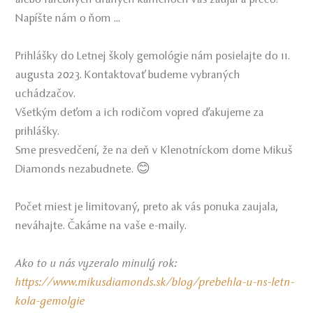
alebo farebných drahých kameňoch vás zaujal a prečo?
Napíšte nám o ňom ...
Prihlášky do Letnej školy gemológie nám posielajte do 11.
augusta 2023. Kontaktovať budeme vybraných
uchádzačov.
Všetkým deťom a ich rodičom vopred ďakujeme za
prihlášky.
Sme presvedčení, že na deň v Klenotníckom dome Mikuš
Diamonds nezabudnete. 😊
Počet miest je limitovaný, preto ak vás ponuka zaujala,
neváhajte. Čakáme na vaše e-maily.
Ako to u nás vyzeralo minulý rok:
https://www.mikusdiamonds.sk/blog/prebehla-u-ns-letn-
kola-gemolgie