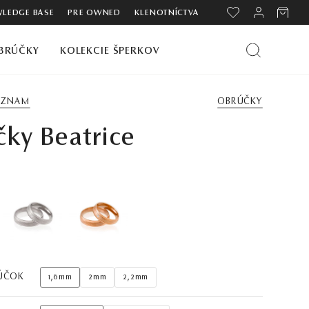
LEDGE BASE
PRE OWNED
KLENOTNÍCTVA
BRÚČKY
KOLEKCIE ŠPERKOV
ZOZNAM
OBRÚČKY
ky Beatrice
ÚČOK
1,6mm
2mm
2,2mm