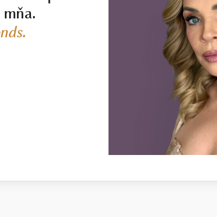
j mňa.
nds.