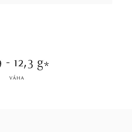
 - 12,3 g
*
VÁHA