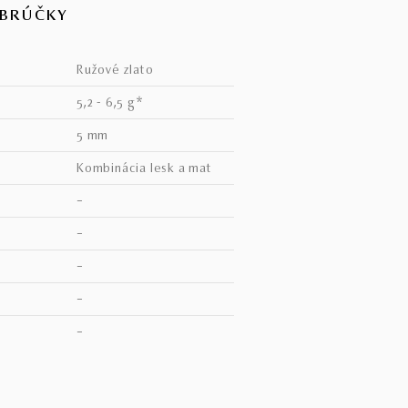
OBRÚČKY
ružové zlato
5,2 - 6,5 g*
5 mm
kombinácia lesk a mat
–
–
–
–
V
–