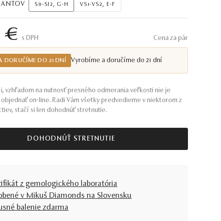
AMANTOV
Si1-SI2, G-H
VS1-VS2, E-F
0 €
S DPH
Cena za pár
Vyrobíme a doručíme do 21 dní
A DORUČÍME DO 21 DNÍ
i, vzhľadom na nutnosť presného odmerania veľkosti nie je
objednať on-line. Radi Vám všetky predvedieme v niektorom z
tiev, stačí si len dohodnúť stretnutie.
DOHODNÚŤ STRETNUTIE
tifikát z gemologického laboratória
obené v Mikuš Diamonds na Slovensku
usné balenie zdarma