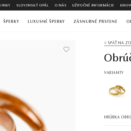
VINKY
SLOVENSKÝ OPÁL
O NÁS
UŽITOČNÉ INFORMÁCIE
KNOW
ŠPERKY
LUXUSNÉ ŠPERKY
ZÁSNUBNÉ PRSTENE
O
< SPÄŤ NA 
Obrúč
VARIANTY
HRÚBKA OBR