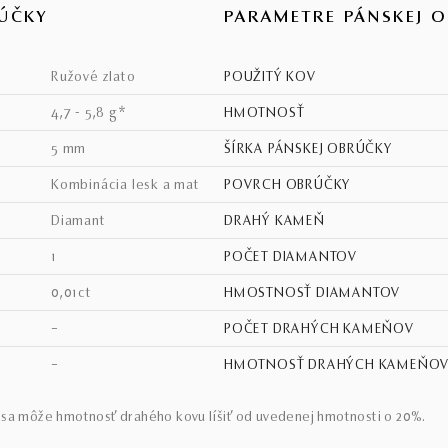
ÚČKY
PARAMETRE PÁNSKEJ 
ružové zlato
POUŽITÝ KOV
4,7 - 5,8 g*
HMOTNOSŤ
5 mm
ŠÍRKA PÁNSKEJ OBRÚČKY
kombinácia lesk a mat
POVRCH OBRÚČKY
diamant
DRAHÝ KAMEŇ
1
POČET DIAMANTOV
0,01ct
HMOSTNOSŤ DIAMANTOV
–
POČET DRAHÝCH KAMEŇOV
–
HMOTNOSŤ DRAHÝCH KAMEŇO
sa môže hmotnosť drahého kovu líšiť od uvedenej hmotnosti o 20%.