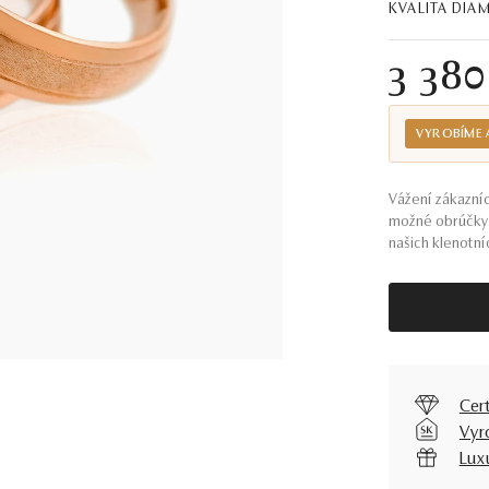
KVALITA DI
3 38
VYROBÍME 
Vážení zákazníc
možné obrúčky 
našich klenotníc
Cer
Vyr
Lux