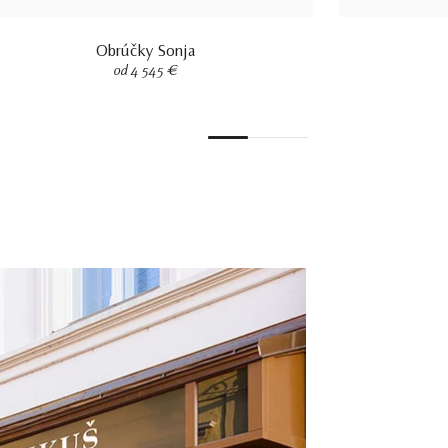
Obrúčky Sonja
od 4 545 €
1
2
3
4
5
6
7