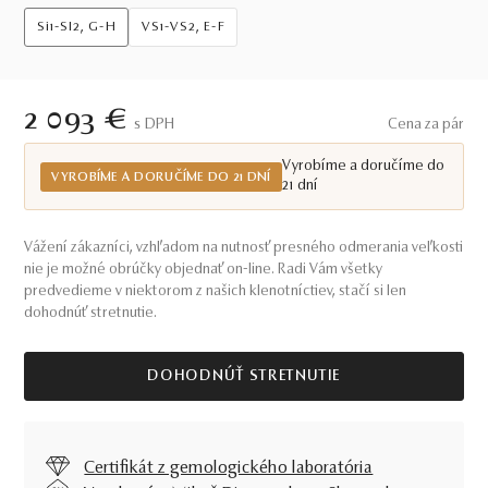
Si1-SI2, G-H
VS1-VS2, E-F
2 093 €
S DPH
Cena za pár
Vyrobíme a doručíme do
VYROBÍME A DORUČÍME DO 21 DNÍ
21 dní
Vážení zákazníci, vzhľadom na nutnosť presného odmerania veľkosti
nie je možné obrúčky objednať on-line. Radi Vám všetky
predvedieme v niektorom z našich klenotníctiev, stačí si len
dohodnúť stretnutie.
DOHODNÚŤ STRETNUTIE
Certifikát z gemologického laboratória