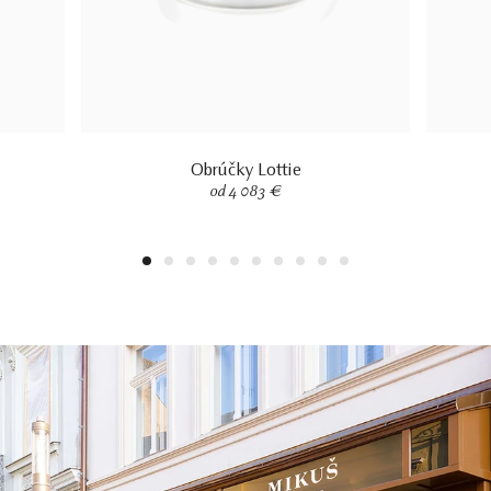
Obrúčky Lottie
od 4 083 €
1
2
3
4
5
6
7
8
9
10