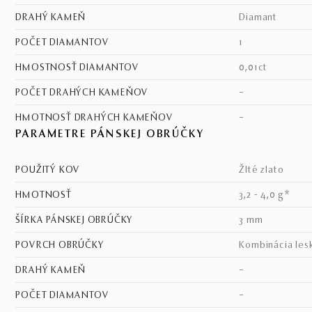
DRAHÝ KAMEŇ
diamant
POČET DIAMANTOV
1
HMOSTNOSŤ DIAMANTOV
0,01ct
POČET DRAHÝCH KAMEŇOV
–
HMOTNOSŤ DRAHÝCH KAMEŇOV
–
PARAMETRE PÁNSKEJ OBRÚČKY
POUŽITÝ KOV
žlté zlato
HMOTNOSŤ
3,2 - 4,0 g*
ŠÍRKA PÁNSKEJ OBRÚČKY
3 mm
POVRCH OBRÚČKY
kombinácia les
DRAHÝ KAMEŇ
–
POČET DIAMANTOV
–