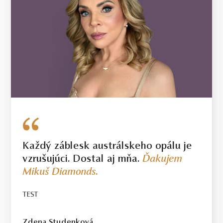
Každý záblesk austrálskeho opálu je
vzrušujúci. Dostal aj mňa.
Ďakujem
Mikuš Diamonds.
TEST
Zdena Studenková