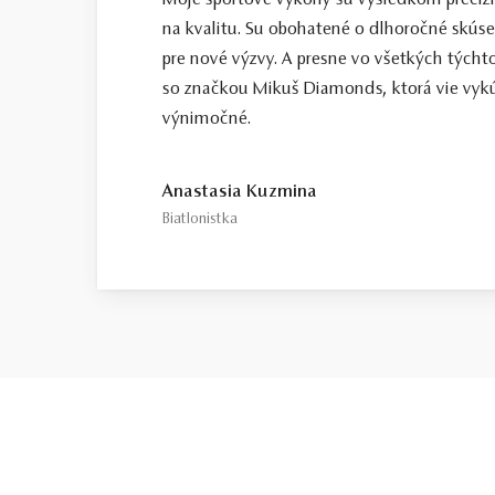
Moje športové výkony sú výsledkom precíz
na kvalitu. Su obohatené o dlhoročné skús
pre nové výzvy. A presne vo všetkých tých
so značkou Mikuš Diamonds, ktorá vie vykú
výnimočné.
Anastasia Kuzmina
Biatlonistka