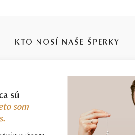
KTO NOSÍ NAŠE ŠPERKY
ca sú
eto som
s.