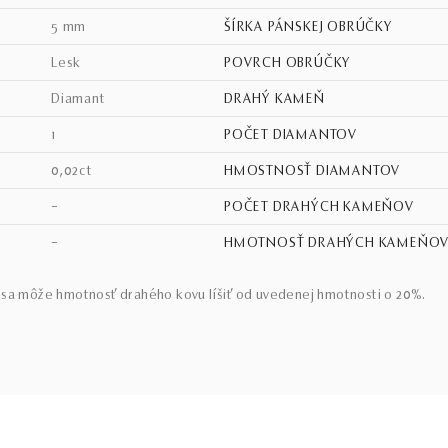
5 mm
ŠÍRKA PÁNSKEJ OBRÚČKY
lesk
POVRCH OBRÚČKY
diamant
DRAHÝ KAMEŇ
1
POČET DIAMANTOV
0,02ct
HMOSTNOSŤ DIAMANTOV
–
POČET DRAHÝCH KAMEŇOV
–
HMOTNOSŤ DRAHÝCH KAMEŇO
sa môže hmotnosť drahého kovu líšiť od uvedenej hmotnosti o 20%.