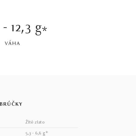
 - 12,3 g
*
VÁHA
OBRÚČKY
žlté zlato
5,3 - 6,6 g*