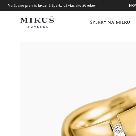
Vyrábame pre vás luxusné šperky už viac ako 25 rokov.
NO
ŠPERKY NA MIERU