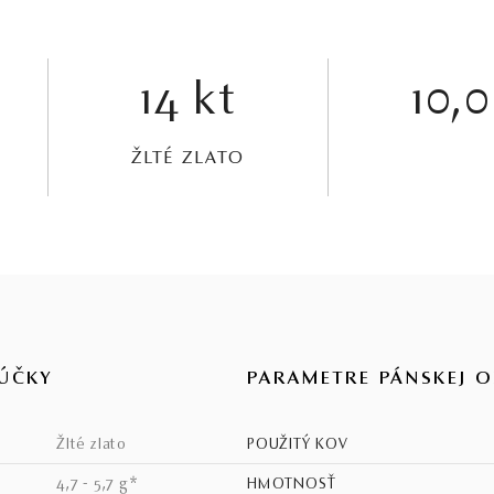
14 kt
10,0
ŽLTÉ ZLATO
ÚČKY
PARAMETRE PÁNSKEJ 
žlté zlato
POUŽITÝ KOV
4,7 - 5,7 g*
HMOTNOSŤ