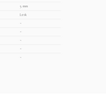
5 mm
lesk
–
–
–
–
V
–