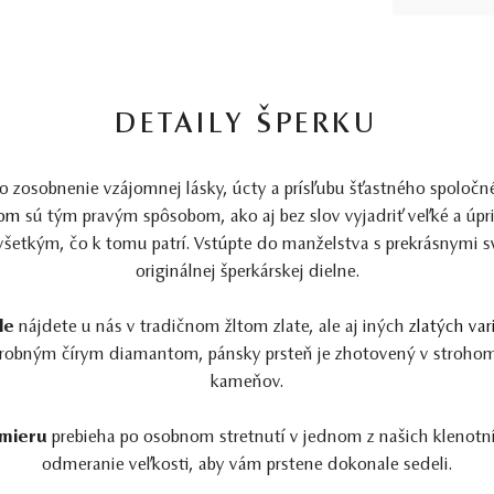
DETAILY ŠPERKU
o zosobnenie vzájomnej lásky, úcty a prísľubu šťastného spoločn
tom
sú tým pravým spôsobom, ako aj bez slov vyjadriť veľké a úpr
 všetkým, čo k tomu patrí. Vstúpte do manželstva s prekrásnymi 
originálnej šperkárskej dielne.
le
nájdete u nás v tradičnom žltom zlate, ale aj iných
zlatých var
robným čírym diamantom, pánsky prsteň je zhotovený v strohom
kameňov.
 mieru
prebieha po osobnom stretnutí v jednom z našich klenotníc
odmeranie veľkosti, aby vám prstene dokonale sedeli.