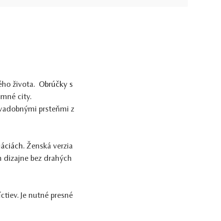
ého života.
Obrúčky s
imné city.
svadobnými prsteňmi z
iáciách
. Ženská verzia
 dizajne bez drahých
tiev. Je nutné presné