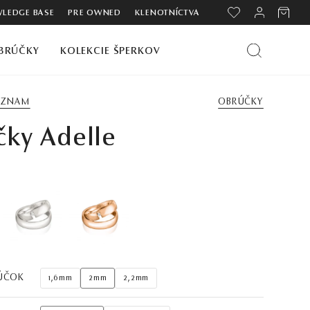
LEDGE BASE
PRE OWNED
KLENOTNÍCTVA
BRÚČKY
KOLEKCIE ŠPERKOV
ZOZNAM
OBRÚČKY
čky Adelle
ÚČOK
1,6mm
2mm
2,2mm