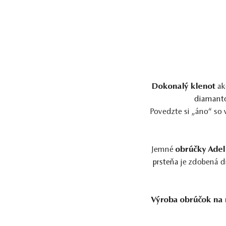
Dokonalý klenot
ak
diaman
Povedzte si „áno“ so
Jemné
obrúčky Adel
prsteňa
je zdobená d
Výroba obrúčok na