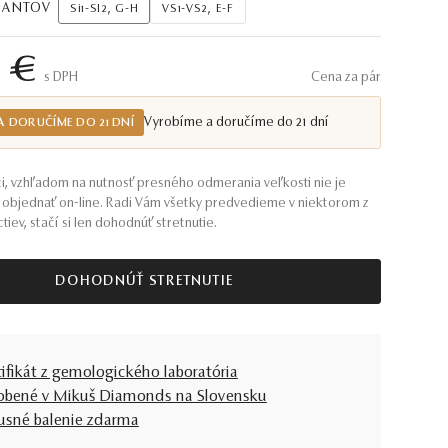
AMANTOV
Si1-SI2, G-H
VS1-VS2, E-F
2 €
S DPH
Cena za pár
Vyrobíme a doručíme do 21 dní
A DORUČÍME DO 21 DNÍ
i, vzhľadom na nutnosť presného odmerania veľkosti nie je
objednať on-line. Radi Vám všetky predvedieme v niektorom z
tiev, stačí si len dohodnúť stretnutie.
DOHODNÚŤ STRETNUTIE
tifikát z gemologického laboratória
obené v Mikuš Diamonds na Slovensku
usné balenie zdarma