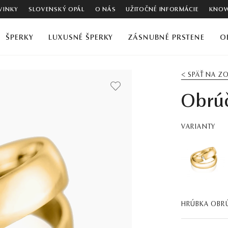
VINKY
SLOVENSKÝ OPÁL
O NÁS
UŽITOČNÉ INFORMÁCIE
KNOW
ŠPERKY
LUXUSNÉ ŠPERKY
ZÁSNUBNÉ PRSTENE
O
< SPÄŤ NA 
Obrú
VARIANTY
HRÚBKA OBR