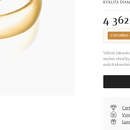
KVALITA DI
4 36
VYROBÍME 
Vážení zákazníc
možné obrúčky 
našich klenotníc
Cer
Vyr
Lux