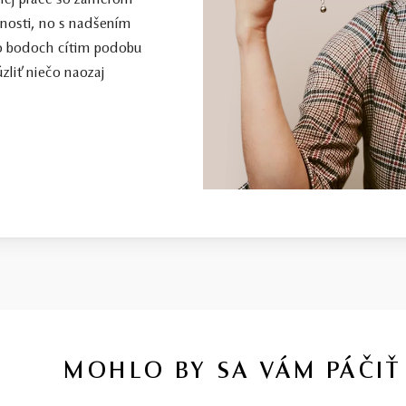
nej práce so zámerom
enosti, no s nadšením
to bodoch cítim podobu
zliť niečo naozaj
MOHLO BY SA VÁM PÁČIŤ