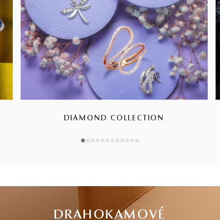
DIAMOND COLLECTION
1
2
3
4
5
6
7
8
9
10
11
12
DRAHOKAMOVÉ