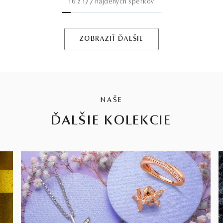
16
z
177
nájdených šperkov
ZOBRAZIŤ ĎALŠIE
NAŠE
ĎALŠIE KOLEKCIE