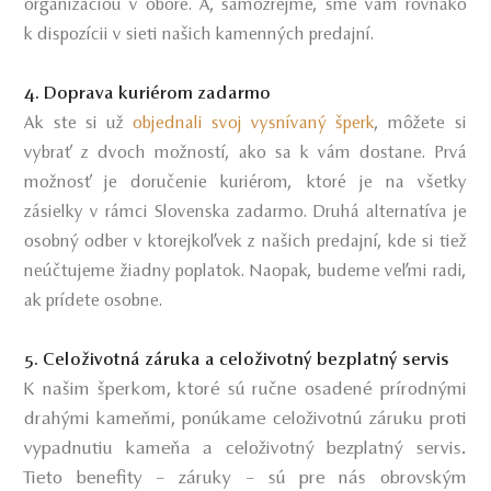
organizáciou v obore. A, samozrejme, sme vám rovnako
k dispozícii v sieti našich kamenných predajní.
4. Doprava kuriérom zadarmo
Ak ste si už
objednali svoj vysnívaný šperk
, môžete si
vybrať z dvoch možností, ako sa k vám dostane. Prvá
možnosť je doručenie kuriérom, ktoré je na všetky
zásielky v rámci Slovenska zadarmo. Druhá alternatíva je
osobný odber v ktorejkoľvek z našich predajní, kde si tiež
neúčtujeme žiadny poplatok. Naopak, budeme veľmi radi,
ak prídete osobne.
5. Celoživotná záruka a celoživotný bezplatný servis
K našim šperkom, ktoré sú ručne osadené prírodnými
drahými kameňmi, ponúkame celoživotnú záruku proti
vypadnutiu kameňa a celoživotný bezplatný servis.
Tieto benefity – záruky – sú pre nás obrovským