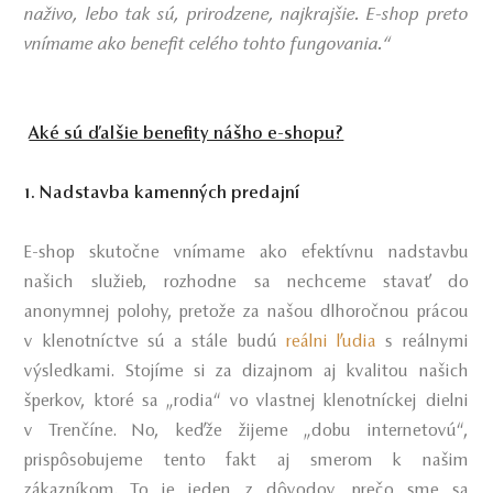
naživo, lebo tak sú, prirodzene, najkrajšie. E-shop preto
vnímame ako benefit celého tohto fungovania.“
Aké sú ďalšie benefity nášho e-shopu?
1. Nadstavba kamenných predajní
E-shop skutočne vnímame ako efektívnu nadstavbu
našich služieb, rozhodne sa nechceme stavať do
anonymnej polohy, pretože za našou dlhoročnou prácou
v klenotníctve sú a stále budú
reálni ľudia
s reálnymi
výsledkami. Stojíme si za dizajnom aj kvalitou našich
šperkov, ktoré sa „rodia“ vo vlastnej klenotníckej dielni
v Trenčíne. No, keďže žijeme „dobu internetovú“,
prispôsobujeme tento fakt aj smerom k našim
zákazníkom. To je jeden z dôvodov, prečo sme sa