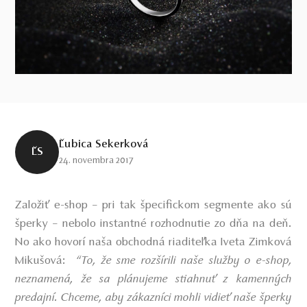
Ľubica Sekerková
ĽS
24. novembra 2017
Založiť e-shop – pri tak špecifickom segmente ako sú
šperky – nebolo instantné rozhodnutie zo dňa na deň.
No ako hovorí naša obchodná riaditeľka Iveta Zimková
Mikušová:
“To, že sme rozšírili naše služby o e-shop,
neznamená, že sa plánujeme stiahnuť z kamenných
predajní. Chceme, aby zákazníci mohli vidieť naše šperky